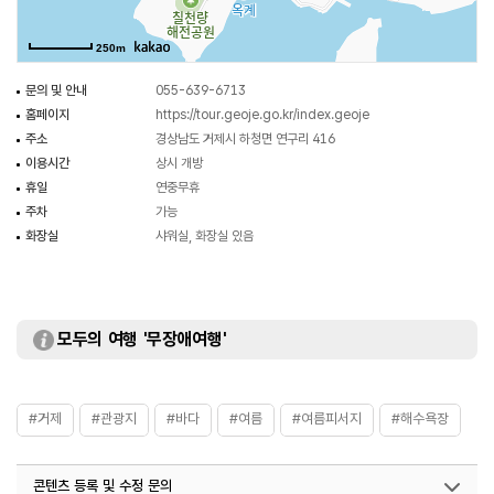
250m
문의 및 안내
055-639-6713
홈페이지
https://tour.geoje.go.kr/index.geoje
주소
경상남도 거제시 하청면 연구리 416
이용시간
상시 개방
휴일
연중무휴
주차
가능
화장실
샤워실, 화장실 있음
모두의 여행 '무장애여행'
#거제
#관광지
#바다
#여름
#여름피서지
#해수욕장
콘텐츠 등록 및 수정 문의