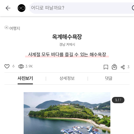
여행지
옥계해수욕장
경남 거제시
사계절 모두 바다를 즐길 수 있는 해수욕장
6
3.9K
3
사진보기
상세정보
댓글
1
/
7