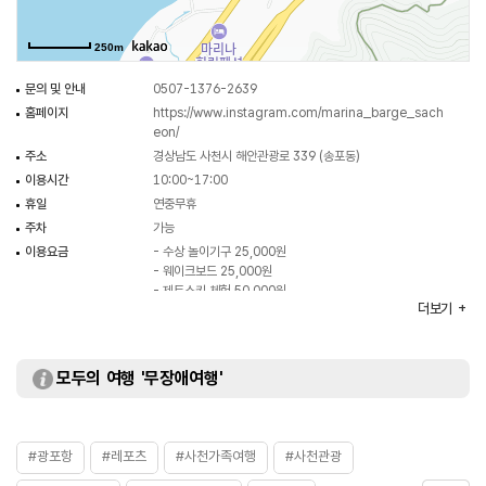
아름다운 곳으로 손꼽히는 곳으로 일몰 무렵에 바다 위의 요트나 보트에서
바라보는 바다의 일몰 풍광은 인상적인 추억거리가 된다.
250m
문의 및 안내
0507-1376-2639
홈페이지
https://www.instagram.com/marina_barge_sach
eon/
주소
경상남도 사천시 해안관광로 339 (송포동)
이용시간
10:00~17:00
휴일
연중무휴
주차
가능
이용요금
- 수상 놀이기구 25,000원
- 웨이크보드 25,000원
- 제트스키 체험 50,000원
더보기
※ 자세한 사항은 홈페이지 참조
부대시설
탈의실 / 샤워장
보유장비
구명조끼
모두의 여행 '무장애여행'
화장실
있음
#광포항
#레포츠
#사천가족여행
#사천관광