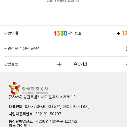
등록된 댓글이 없습니다.
관광안내
지역번호
관광정보 수정/신규요청
관광정보
유관기관
(26464) 강원특별자치도 원주시 세계로 10
대표전화
033-738-3000 (유료, 평일 09시~18시)
사업자등록번호
202-81-50707
통신판매업신고
제2009-서울중구-1234호
이용 가이드