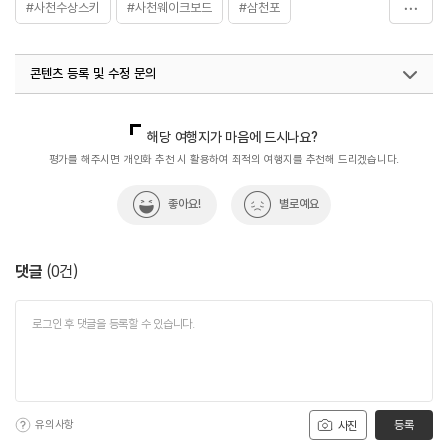
#사천수상스키
#사천웨이크보드
#삼천포
#삼천포마리나레저클럽
#액티비티
콘텐츠 등록 및 수정 문의
국내디지털마케팅팀
033-813-3500
해당 여행지가 마음에 드시나요?
평가를 해주시면 개인화 추천 시 활용하여 최적의 여행지를 추천해 드리겠습니다.
좋아요!
별로예요
댓글
(
0
건)
유의사항
등록
사진