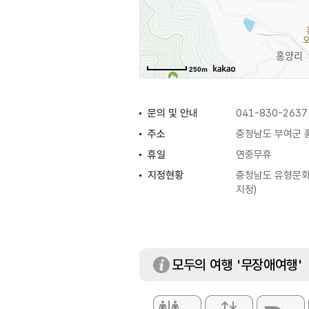
250m
문의 및 안내
041-830-2637
주소
충청남도 부여군 홍
휴일
연중무휴
지정현황
충청남도 유형문화유
지정)
모두의 여행 '무장애여행'