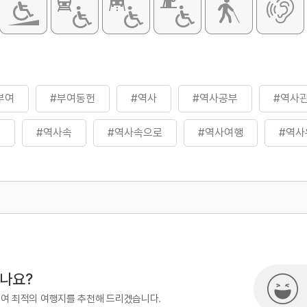
부여
#부여동헌
#역사
#역사공부
#역사
재
#역사속
#역사속으로
#역사여행
#역사
#역사탐방
#역사탐험
#충남유형문화재
500
시나요?
하여 최적의 여행지를 추천해 드리겠습니다.