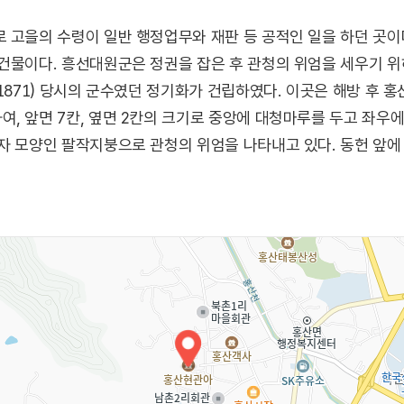
 고을의 수령이 일반 행정업무와 재판 등 공적인 일을 하던 곳
건물이다. 흥선대원군은 정권을 잡은 후 관청의 위엄을 세우기 
1871) 당시의 군수였던 정기화가 건립하였다. 이곳은 해방 후 홍
, 앞면 7칸, 옆면 2칸의 크기로 중앙에 대청마루를 두고 좌우
자 모양인 팔작지붕으로 관청의 위엄을 나타내고 있다. 동헌 앞에
관광 명소는 아홉 살이 관광, 보부상, 홍산객사, 성일사, 홍익향