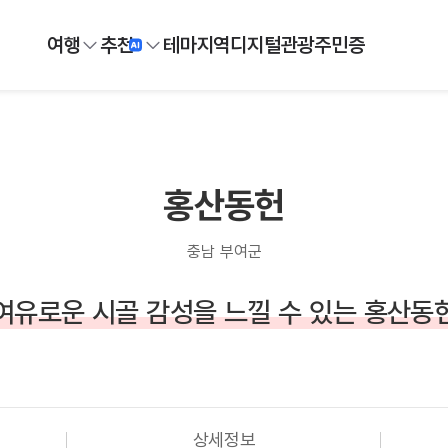
여행
추천
테마
지역
디지털
관광주민증
홍산동헌
충남 부여군
여유로운 시골 감성을 느낄 수 있는 홍산동
상세정보