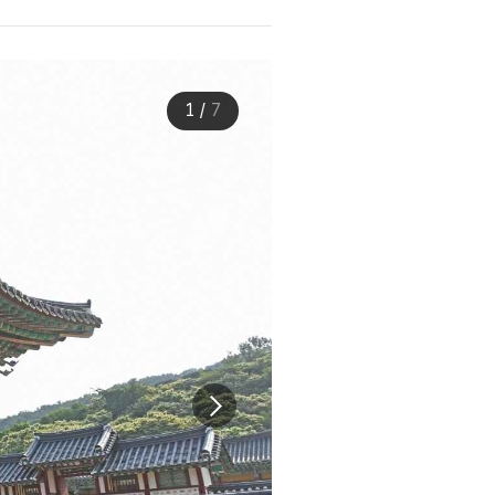
1
/
7