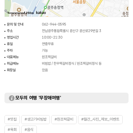
250m
문의 및 안내
062-944-0595
주소
전남광주통합특별시 광산구 광산로29번길 3
영업시간
10:00~21:30
휴일
연중무휴
주차
가능
대표메뉴
원조떡갈비
취급메뉴
비빔밥 / 한우떡갈비정식 / 원조떡갈비정식 등
화장실
있음
모두의 여행 '무장애여행'
#맛집
#생고기비빔밥
#원조떡갈비
#월간_사진_제보_이벤트
#육회
#음식