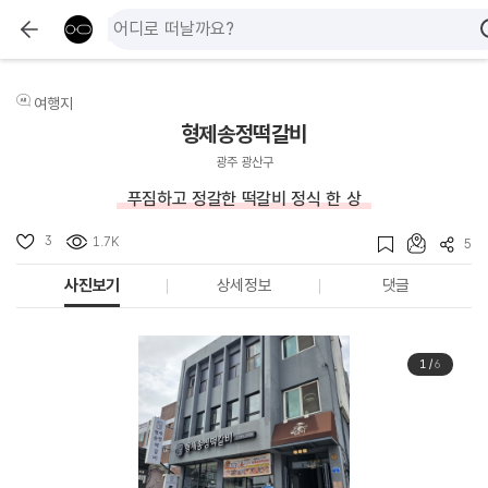
여행지
형제송정떡갈비
광주 광산구
푸짐하고 정갈한 떡갈비 정식 한 상
3
1.7K
5
사진보기
상세정보
댓글
1
/
6