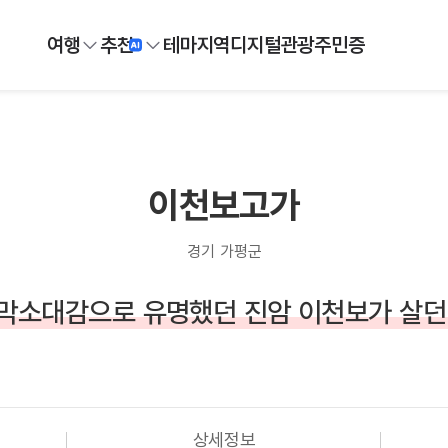
여행
추천
테마
지역
디지털
관광주민증
이천보고가
경기 가평군
막소대감으로 유명했던 진암 이천보가 살던
상세정보