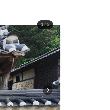
1
/
5