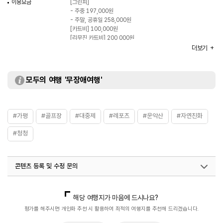
이용요금
[그린피]
- 주중 197,000원
- 주말, 공휴일 258,000원
[카트비] 100,000원
[리무진 카트비] 200,000원
[캐디피] 150,000원
더보기
※ 상기 이용 그린피는 계절별, 시간대별, 회원별 탄력적으로
운영
※ 국공휴일 및 대체공휴일은 주말요금 적용
모두의 여행 '무장애여행'
[대여료]
- 드라이버 10,000원
- 우드 10,000원
#가평
#골프장
#대중제
#레포츠
#운악산
#자연친화
- 퍼터 10,000원
- 클럽풀세트 50,000원
#청청
주요시설
클럽하우스 / 레스토랑 / 프로샵 / 락커룸
화장실
있음
콘텐츠 등록 및 수정 문의
국내디지털마케팅팀
033-813-3500
해당 여행지가 마음에 드시나요?
평가를 해주시면 개인화 추천 시 활용하여 최적의 여행지를 추천해 드리겠습니다.