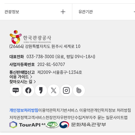
관광정보
유관기관
(26464) 강원특별자치도 원주시 세계로 10
대표전화
033-738-3000 (유료, 평일 09시~18시)
사업자등록번호
202-81-50707
통신판매업신고
제2009-서울중구-1234호
이용 가이드
찾아오시는 길
개인정보처리방침
이용약관
위치기반서비스 이용약관
개인위치정보 처리방침
저작권정책
고객서비스헌장
전자우편무단수집거부
자주 묻는 질문
사이트맵