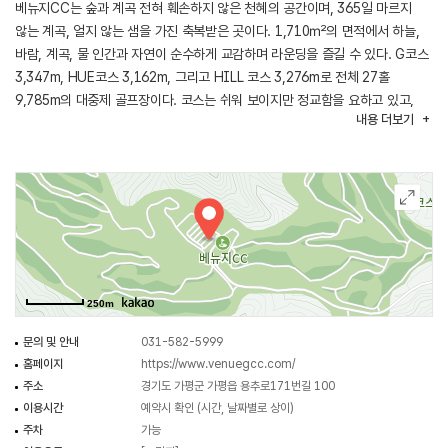
베뉴지CC는 숲과 계곡 전혀 훼손하지 않은 천혜의 공간이며, 365일 마르지
않는 계곡, 얼지 않는 샘을 가진 축복받은 곳이다. 1,710㎡의 면적에서 하늘,
바람, 계곡, 물 인간과 자연이 순수하게 교감하며 라운딩을 즐길 수 있다. G코스
3,347m, HUE코스 3,162m, 그리고 HILL 코스 3,276m로 전체 27홀
9,785m의 대중제 골프장이다. 코스는 쉬워 보이지만 정교함을 요하고 있고,
내용
더보기
기복이 적어 보이지만 난도가 높다. 전체적으로 역동적이며 재미있게 설계되어
있어, 재미와 도전의 짜릿함을 동시에 느낄 수 있다.
250m
문의 및 안내
031-582-5999
홈페이지
https://www.venuegcc.com/
주소
경기도 가평군 가평읍 용추로171번길 100
이용시간
예약시 확인 (시간, 날짜별로 상이)
주차
가능