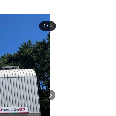
1
/
5