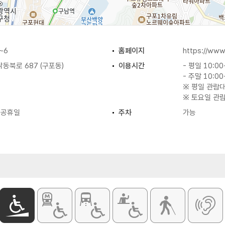
~6
홈페이지
https://www
동북로 687 (구포동)
이용시간
- 평일 10:00
- 주말 10:00
※ 평일 관람대
※ 토요일 관
정공휴일
주차
가능
요금 (무료)
미니전동차 체험하기 / 횡단보도체험
화장실
있음(남/녀 구
이용가능시설
- 1층 : 시청
- 2층 : 교
- 3층 : 쉼
입장료
무료