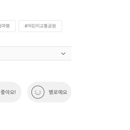
험여행
#어린이교통공원
여행)
033-738-3425
좋아요!
별로예요