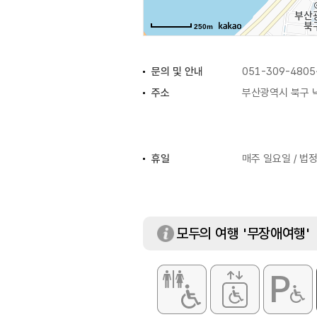
250m
문의 및 안내
051-309-4805
주소
부산광역시 북구 낙
휴일
매주 일요일 / 법
체험 프로그램
버스이용교육 / 
등
모두의 여행 '무장애여행'
주차요금
무료