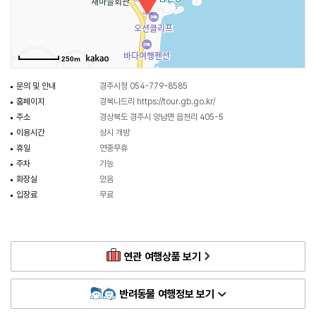
250m
문의 및 안내
경주시청 054-779-8585
홈페이지
경북나드리
https://tour.gb.go.kr/
주소
경상북도 경주시 양남면 읍천리 405-5
이용시간
상시 개방
휴일
연중무휴
주차
가능
화장실
있음
입장료
무료
연관 여행상품 보기
반려동물 여행정보 보기