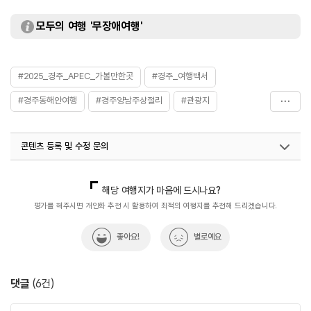
모두의 여행 '무장애여행'
#2025_경주_APEC_가볼만한곳
#경주_여행백서
#경주동해안여행
#경주양남주상절리
#관광지
#국가지질공원
#레포츠
#부채꼴주상절리
콘텐츠 등록 및 수정 문의
#주상절리파도소리길
국내디지털마케팅팀
033-813-3500
지역콘텐츠육성팀(반려동물동반여행)
02-7299-582
해당 여행지가 마음에 드시나요?
평가를 해주시면 개인화 추천 시 활용하여 최적의 여행지를 추천해 드리겠습니다.
좋아요!
별로예요
댓글
(
6
건)