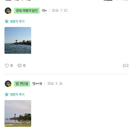
경북 여행의 달인
여*
2026. 7. 22.
방문자 후기
0
0
신고
앱 찐단골
멋**쑥
2026. 5. 24.
방문자 후기