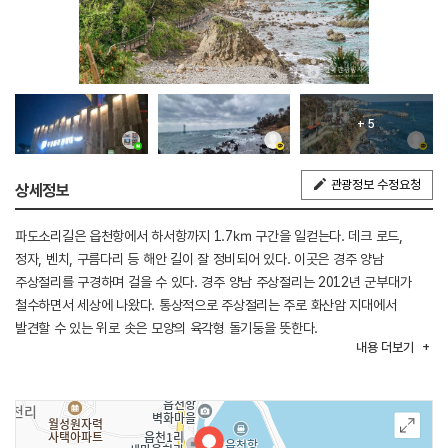
+ 5
관광정보 수정요청
상세정보
파도소리길은 읍천항에서 하서항까지 1.7㎞ 구간을 일컫는다. 데크 로드,
정자, 벤치, 구름다리 등 해안 길이 잘 정비되어 있다. 이곳은 경주 양남
주상절리를 구경하며 걸을 수 있다. 경주 양남 주상절리는 2012년 군부대가
철수하면서 세상에 나왔다. 통상적으로 주상절리는 주로 화산암 지대에서
발견할 수 있는 위로 솟은 모양의 육각형 돌기둥을 뜻한다.
내용
더보기
이곳 양남 주상절리군에서는 위로 솟은 주상절리뿐만 아니라, 부채꼴 주상절리,
기울어진 주상절리, 누워있는 주상절리 등 다양한 형태의 주상절리를 관찰할 수
있다. 발달 규모와 형태의 다양성을 인정받아 지난 2012년 9월 천연기념물로
지정되었다. 그중에서도 압권은 펴진 부채 모양과 같이 둥글게 펼쳐진 부채꼴
주상절리이다. 세계적으로도 유례를 찾기 어려운 아주 희귀한 형태이다.