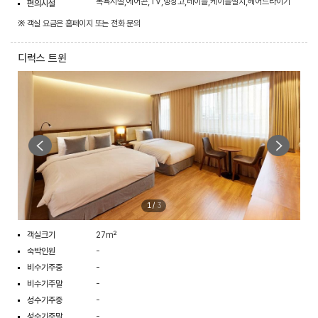
목욕시설,에어콘,TV,냉장고,테이블,케이블설치,헤어드라이기
편의시설
※ 객실 요금은 홈페이지 또는 전화 문의
디럭스 트윈
1
/
3
객실크기
27m²
숙박인원
-
비수기주중
-
비수기주말
-
성수기주중
-
성수기주말
-