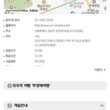
인터넷과 스크린까지 사용 가능하다.
250m
문의 및 안내
02-500-2300
홈페이지
http://www.uri-nhotel.com
주소
서울특별시 강남구 삼성로96길 20 (삼성동)
주차
가능
요금 (최초 30분 5,000원 / 이후 추가요금 60분당
12,000원씩 발생)
입실시간
15:00
퇴실시간
11:00
식음료장
레스토랑
객실수
175실
더보기
객실유형
슈페리어 더블 / 슈페리어 트윈 / 디럭스 더블 / 디럭스 트윈 /
주니어 스위트 / 유리엔 스위트
부대시설
사우나 / 피트니스센터 / 코인세탁실 / 편의코너 / 연회장
모두의 여행 '무장애여행'
객실안내