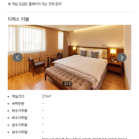
※ 객실 요금은 홈페이지 또는 전화 문의
디럭스 더블
1
/
3
객실크기
27m²
숙박인원
-
비수기주중
-
비수기주말
-
성수기주중
-
성수기주말
-