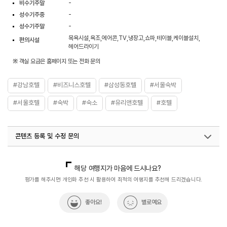
비수기주말
-
성수기주중
-
성수기주말
-
목욕시설,욕조,에어콘,TV,냉장고,쇼파,테이블,케이블설치,
편의시설
헤어드라이기
※ 객실 요금은 홈페이지 또는 전화 문의
#강남호텔
#비즈니스호텔
#삼성동호텔
#서울숙박
#서울호텔
#숙박
#숙소
#유리앤호텔
#호텔
콘텐츠 등록 및 수정 문의
국내디지털마케팅팀
033-813-3500
해당 여행지가 마음에 드시나요?
평가를 해주시면 개인화 추천 시 활용하여 최적의 여행지를 추천해 드리겠습니다.
좋아요!
별로예요