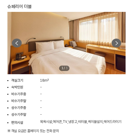
슈페리어 더블
1
/
3
객실크기
18m²
숙박인원
-
비수기주중
-
비수기주말
-
성수기주중
-
성수기주말
-
목욕시설,에어콘,TV,냉장고,테이블,케이블설치,헤어드라이기
편의시설
※ 객실 요금은 홈페이지 또는 전화 문의