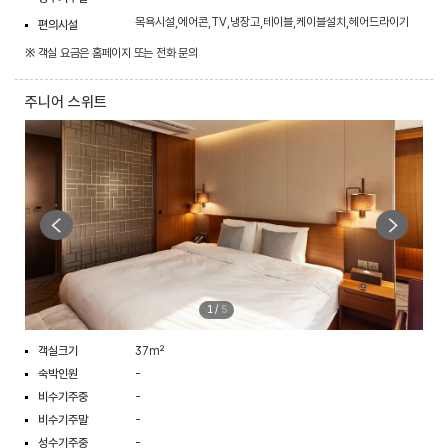
목욕시설,에어콘,TV,냉장고,테이블,케이블설치,헤어드라이기
편의시설
※ 객실 요금은 홈페이지 또는 전화 문의
주니어 스위트
1
/
5
객실크기
37m²
숙박인원
-
비수기주중
-
비수기주말
-
성수기주중
-