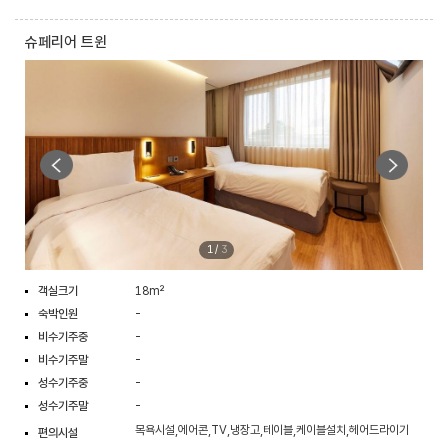
슈페리어 트윈
1
/
3
객실크기
18m²
숙박인원
-
비수기주중
-
비수기주말
-
성수기주중
-
성수기주말
-
목욕시설,에어콘,TV,냉장고,테이블,케이블설치,헤어드라이기
편의시설