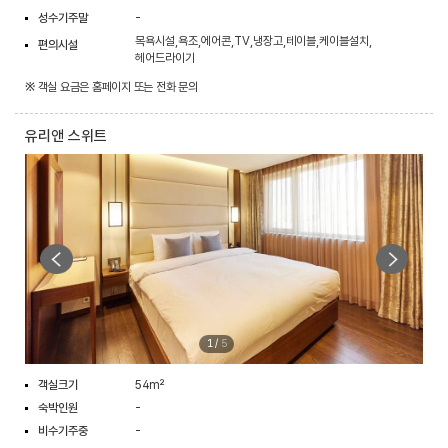
성수기주말
-
목욕시설,욕조,에어콘,TV,냉장고,테이블,케이블설치,
편의시설
헤어드라이기
※ 객실 요금은 홈페이지 또는 전화 문의
유리앤 스위트
1
/
5
객실크기
54m²
숙박인원
-
비수기주중
-