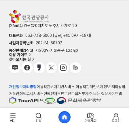
(26464) 강원특별자치도 원주시 세계로 10
대표전화
033-738-3000 (유료, 평일 09시~18시)
사업자등록번호
202-81-50707
통신판매업신고
제2009-서울중구-1234호
이용 가이드
찾아오시는 길
개인정보처리방침
이용약관
위치기반서비스 이용약관
개인위치정보 처리방침
저작권정책
고객서비스헌장
전자우편무단수집거부
자주 묻는 질문
사이트맵
© 한국관광공사
메뉴
검색
여행지도
로그인