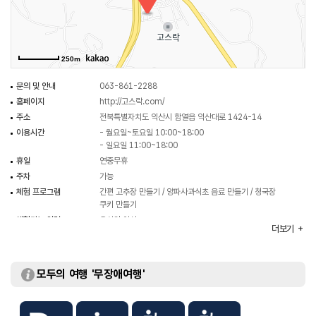
이어가고 있다.
250m
문의 및 안내
063-861-2288
홈페이지
http://고스락.com/
주소
전북특별자치도 익산시 함열읍 익산대로 1424-14
이용시간
- 월요일~토요일 10:00~18:00
- 일요일 11:00~18:00
휴일
연중무휴
주차
가능
체험 프로그램
간편 고추장 만들기 / 양파사과식초 음료 만들기 / 청국장
쿠키 만들기
체험가능 연령
유치원 이상
더보기
이용가능시설
항아리정원 / 토굴숙성실 / 카페 및 판매장 / 식당
주차요금
무료
입장료
무료
모두의 여행 '무장애여행'
※ 단, 체험비 별도