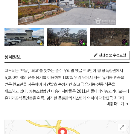
+ 10
관광정보 수정요청
상세정보
고스락은 ‘으뜸’, ‘최고’를 뜻하는 순수 우리말 옛글로 3만여 평 장독정원에서
4,000여 개의 전통 옹기를 이용하여 100% 우리 땅에서 자란 유기농 인증을
받은 원료만을 사용하여 자연발효 숙성시킨 최고급 유기농 전통 식품을
제조하고 있다. 영농조합법인 다송리사람들은 2011년 돌나라인증코리아로부터
유기가공식품인증을 획득, 엄격한 품질관리시스템에 의하여 대한민국 최고의
내용
더보기
명품 유기 장류를 생산하고 있고 발효식품 메카로 거듭나기 위하여 연구,
노력하고 있는 곳이다. 약식동원(藥食同原) 즉, ‘먹는 것이 약이 된다’는 뜻으로
음식과 약은 그 원천이 같으므로 음식으로 병을 치료할 수 있다고 하는데
고스락은 앞으로 100세 시대를 살아가는 현시대에 오래 건강하게 사는 삶을
생각하며 선조들의 지혜와 정성이 담긴 건강한 전통 장류의 맛과 향기를