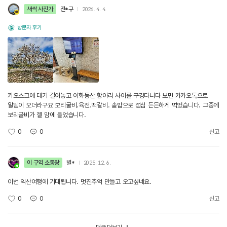
새싹 사진가
전*구
2026. 4. 4.
방문자 후기
키오스크에 대기 걸어놓고 이화동산 항아리 사이를 구경다니다 보면 카카오톡으로
알림이 오더라구요 보리굴비.육전.떡갈비. 솥밥으로 점심 든든하게 먹었습니다. 그중에
보리굴비가 젤 맘에 들었습니다.
0
0
신고
이 구역 소통왕
별*
2025. 12. 6.
이번 익산여행에 기대됩니다. 멋진추억 만들고 오고싶네요.
0
0
신고