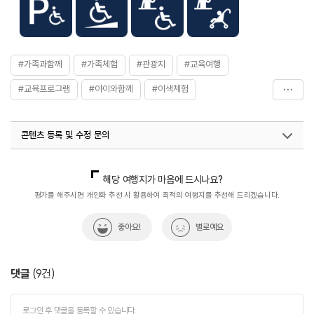
#가족과함께
#가족체험
#관광지
#교육여행
#교육프로그램
#아이와함께
#이색체험
#자연좋은곳
#자연환경
#주말체험
#체험공간
콘텐츠 등록 및 수정 문의
#체험관광
#체험교육
#휴식여행
#휴식하기좋은곳
국내디지털마케팅팀
033-813-3500
열린관광콘텐츠팀(열린관광-모두의여행)
033-738-3425
해당 여행지가 마음에 드시나요?
평가를 해주시면 개인화 추천 시 활용하여 최적의 여행지를 추천해 드리겠습니다.
좋아요!
별로예요
댓글
(
9
건)