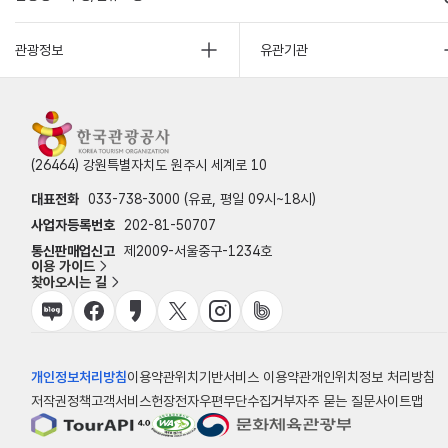
관광정보
유관기관
(26464) 강원특별자치도 원주시 세계로 10
대표전화
033-738-3000 (유료, 평일 09시~18시)
사업자등록번호
202-81-50707
통신판매업신고
제2009-서울중구-1234호
이용 가이드
찾아오시는 길
개인정보처리방침
이용약관
위치기반서비스 이용약관
개인위치정보 처리방침
저작권정책
고객서비스헌장
전자우편무단수집거부
자주 묻는 질문
사이트맵