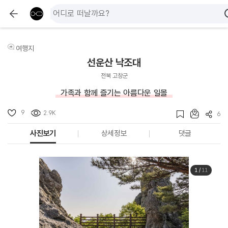
여행지
선운산 낙조대
전북 고창군
가족과 함께 즐기는 아름다운 일몰
9
2.9K
6
사진보기
상세정보
댓글
1
/
11