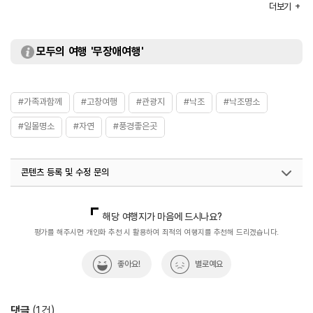
더보기
입장료
- 일반 3,000원
- 청소년, 군인 2,000원
- 어린이 1,000원
모두의 여행 '무장애여행'
#가족과함께
#고창여행
#관광지
#낙조
#낙조명소
#일몰명소
#자연
#풍경좋은곳
콘텐츠 등록 및 수정 문의
국내디지털마케팅팀
033-813-3500
해당 여행지가 마음에 드시나요?
평가를 해주시면 개인화 추천 시 활용하여 최적의 여행지를 추천해 드리겠습니다.
좋아요!
별로예요
댓글
(
1
건)