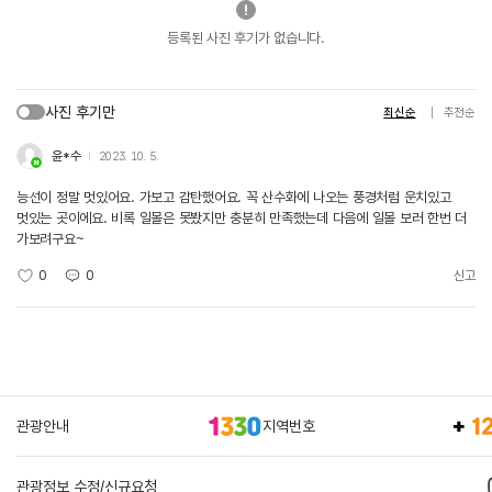
등록된 사진 후기가 없습니다.
사진 후기만
최신순
추천순
윤*수
2023. 10. 5.
능선이 정말 멋있어요. 가보고 감탄했어요. 꼭 산수화에 나오는 풍경처럼 운치있고
멋있는 곳이에요. 비록 일몰은 못봤지만 충분히 만족했는데 다음에 일몰 보러 한번 더
가보려구요~
0
0
신고
관광안내
지역번호
관광정보 수정/신규요청