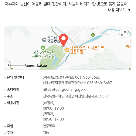
저수지와 능선이 어울려 일대 장관이다. 하늘과 바다가 한 빛으로 붉게 물들어
내용
더보기
태양이 바닷물 속으로 빠져드는 황홀한 경치를 볼 수 있다.
250m
문의 및 안내
선운산도립공원 관리소 063-560-8681
선운산도립공원 문화관광안내소 063-560-8687
홈페이지
https://tour.gochang.go.kr
주소
전북특별자치도 고창군 아산면 선운사로 158-6
이용시간
[하절기]
08:00~19:00
[동절기]
08:30~17:00
휴일
연중무휴
주차
가능