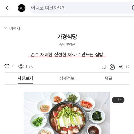
여행지
가경식당
충남 부여군
손수 재배한 신선한 재료로 만드는 집밥
0
1.2K
12
사진보기
상세정보
댓글
1
/
3