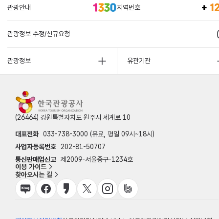
관광안내
지역번호
관광정보 수정/신규요청
관광정보
유관기관
(26464) 강원특별자치도 원주시 세계로 10
대표전화
033-738-3000 (유료, 평일 09시~18시)
사업자등록번호
202-81-50707
통신판매업신고
제2009-서울중구-1234호
이용 가이드
찾아오시는 길