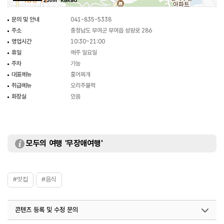
250m
문의 및 안내
041-835-5338
주소
충청남도 부여군 부여읍 성왕로 286
영업시간
10:30~21:00
휴일
매주 일요일
주차
가능
대표메뉴
홍어찌개
취급메뉴
오리주물럭
화장실
있음
모두의 여행 '무장애여행'
#맛집
#음식
콘텐츠 등록 및 수정 문의