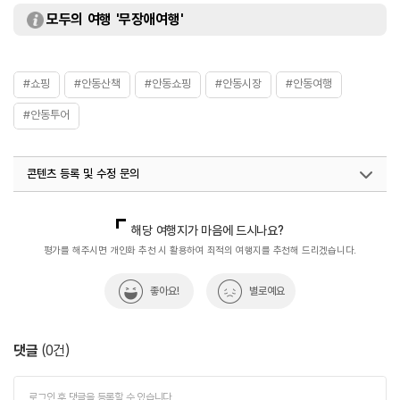
모두의 여행 '무장애여행'
#쇼핑
#안동산책
#안동쇼핑
#안동시장
#안동여행
#안동투어
콘텐츠 등록 및 수정 문의
국내디지털마케팅팀
033-813-3500
해당 여행지가 마음에 드시나요?
평가를 해주시면 개인화 추천 시 활용하여 최적의 여행지를 추천해 드리겠습니다.
좋아요!
별로예요
댓글
(
0
건)