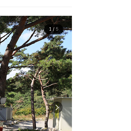
1
/
5