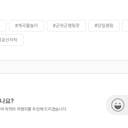
장
#계곡물놀이
#군위군캠핑장
#당일캠핑
팔공산자락
500
시나요?
하여 최적의 여행지를 추천해 드리겠습니다.