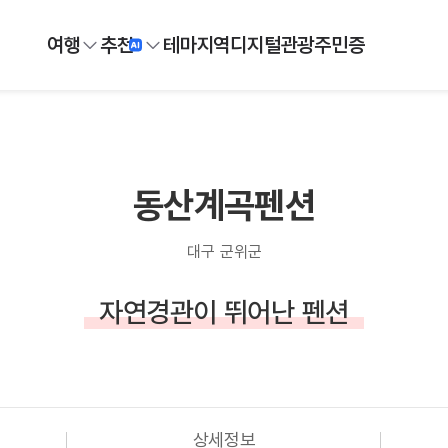
여행
추천
테마
지역
디지털
관광주민증
동산계곡펜션
대구 군위군
자연경관이 뛰어난 펜션
상세정보