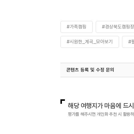
#가족캠핑
#경상북도캠핑
#시원한_계곡_모아보기
#
콘텐츠 등록 및 수정 문의
국내디지털마케팅팀
033-813-3
해당 여행지가 마음에 드
평가를 해주시면 개인화 추천 시 활용