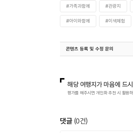
#가족과함께
#관광지
#아이와함께
#이색체험
콘텐츠 등록 및 수정 문의
국내디지털마케팅팀
033-813-3
해당 여행지가 마음에 드
평가를 해주시면 개인화 추천 시 활용
댓글
(
0
건)