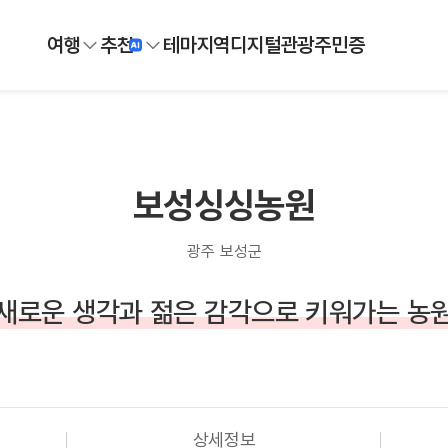
여행
추천
테마
지역
디지털
관광주민증
보성싱싱농원
광주 보성군
새로운 생각과 젊은 감각으로 키워가는 농
상세정보