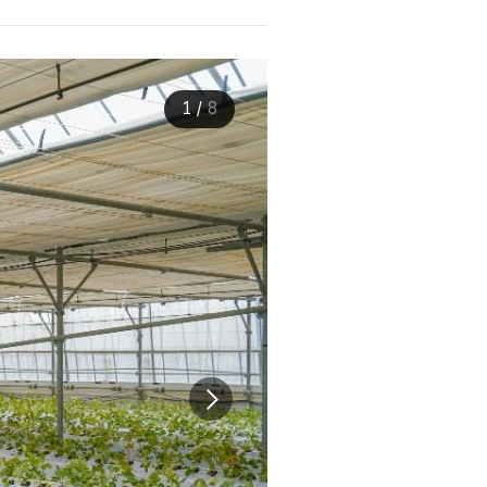
1
/
8