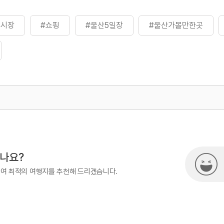
기시장
#쇼핑
#울산5일장
#울산가볼만한곳
500
열린관광콘텐츠팀(열린관광-모두의
시나요?
하여 최적의 여행지를 추천해 드리겠습니다.