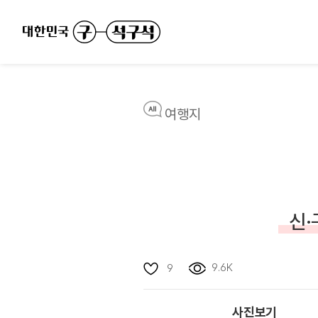
여행지
신·
9.6K
9
사진보기