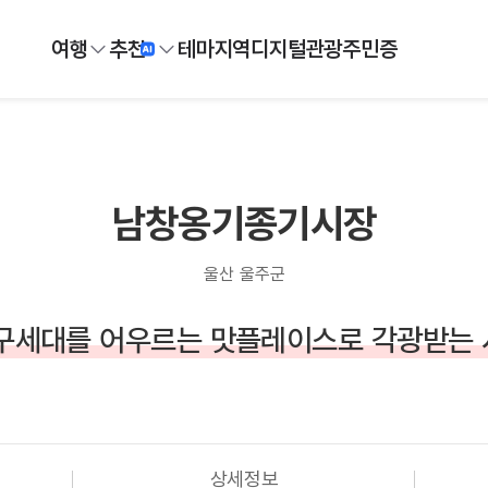
여행
추천
테마
지역
디지털
관광주민증
남창옹기종기시장
울산 울주군
구세대를 어우르는 맛플레이스로 각광받는 
상세정보