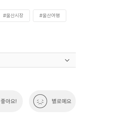
#울산시장
#울산여행
여행)
033-738-3425
좋아요!
별로예요