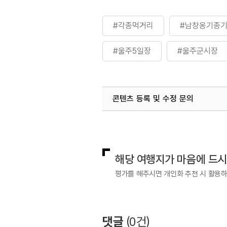
#각종먹거리
#남창옹기종
#울주5일장
#울주군시장
콘텐츠 등록 및 수정 문의
국내디지털마케팅팀
033-813-3
해당 여행지가 마음에 드
평가를 해주시면 개인화 추천 시 활용
댓글
(
0
건)