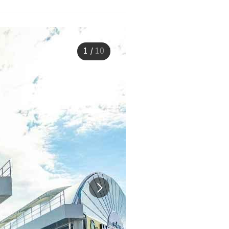
1
/
10