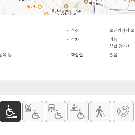
주소
울산광역시 울
주차
가능
요금 (무료)
 정육 등
화장실
있음