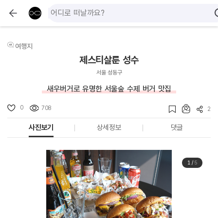
여행지
제스티살룬 성수
서울 성동구
새우버거로 유명한 서울숲 수제 버거 맛집
0
708
2
사진보기
상세정보
댓글
1
/
5