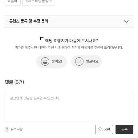
#음식
#제스티살룬성수
콘텐츠 등록 및 수정 문의
국내디지털마케팅팀
033-813-3500
해당 여행지가 마음에 드시나요?
평가를 해주시면 개인화 추천 시 활용하여 최적의 여행지를 추천해 드리겠습니다.
좋아요!
별로예요
댓글
(
0
건)
유의사항
등록
사진