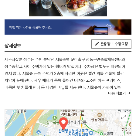
직접 찍은 사진을 등록해 주세요.
관광정보 수정요청
상세정보
제스티살룬 성수는 수인·분당선 서울숲역 5번 출구 성동구민종합체육센터와
성수중학교 사이 주택가에 있는 햄버거 맛집이다. 주차장은 별도로 마련되어
있지 않다. 서울숲 근처 주택가 2층에 자리한 이곳은 빨간 벽돌 건물에 빨간
차양이 눈에 띈다. 새우 패티가 듬뿍 들어간 버거와 고소한 치즈 프라이즈,
매콤한 핫 치폴레 텐더 등 다양한 메뉴를 제공 한다. 서울숲이 가까이 있어
내용
더보기
가볍게 산책할 수 있고, 성수동 카페거리, 성수동 구두 테마공원, 뚝섬유원지
등도 근처에 있어 둘러보기 좋다.