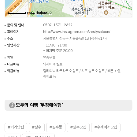
250m
문의 및 안내
0507-1371-2622
홈페이지
http://www.instagram.com/zestysaloon/
주소
서울특별시 성동구 서울숲4길 13 (성수동1가)
영업시간
- 11:30~21:00
- 마지막 주문 20:00
휴일
연중무휴
대표메뉴
와사비 쉬림프
취급메뉴
할라피뇨 타르타르 쉬림프 / 치즈 슬로 쉬림프 / 레몬 바질
쉬림프 등
모두의 여행 '무장애여행'
#버거맛집
#성수
#성수동
#성수맛집
#수제버거맛집