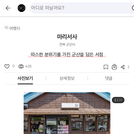
여행지
마리서사
전북 군산시
따스한 분위기를 가진 군산을 담은 서점
0
405
2
사진보기
상세정보
댓글
1
/
20