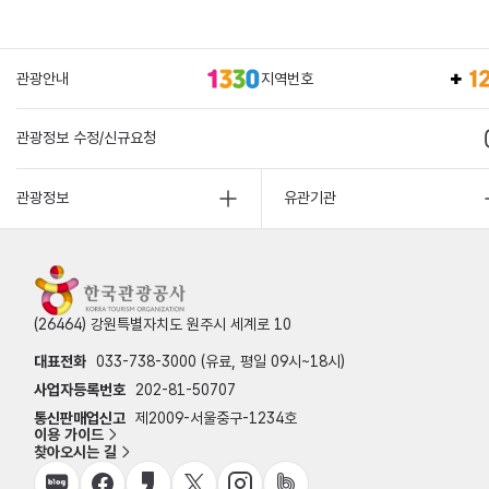
관광안내
지역번호
관광정보 수정/신규요청
관광정보
유관기관
(26464) 강원특별자치도 원주시 세계로 10
대표전화
033-738-3000 (유료, 평일 09시~18시)
사업자등록번호
202-81-50707
통신판매업신고
제2009-서울중구-1234호
이용 가이드
찾아오시는 길