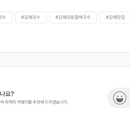
국수
#김해국수
#김해대동할매국수
#김해맛집
500
시나요?
하여 최적의 여행지를 추천해 드리겠습니다.