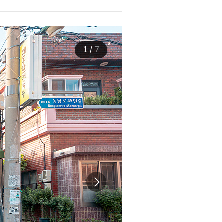
1
/
7