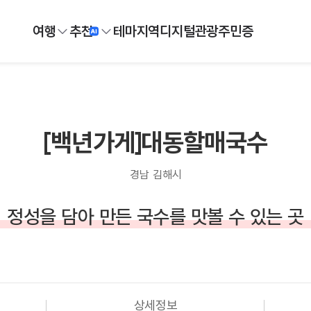
여행
추천
테마
지역
디지털
관광주민증
[백년가게]대동할매국수
경남 김해시
정성을 담아 만든 국수를 맛볼 수 있는 곳
상세정보