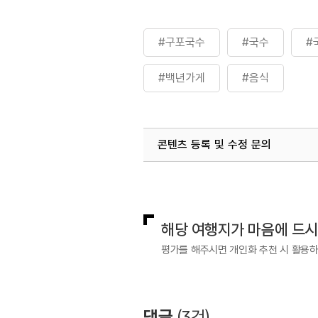
#구포국수
#국수
#
#백년가게
#음식
콘텐츠 등록 및 수정 문의
국내디지털마케팅팀
033-813-3
해당 여행지가 마음에 드
평가를 해주시면 개인화 추천 시 활용
댓글
(
3
건)