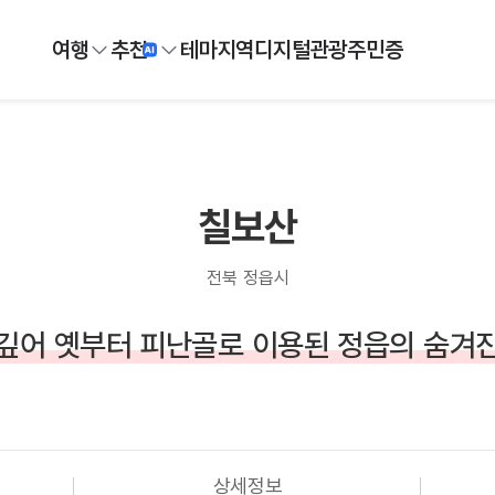
여행
추천
테마
지역
디지털
관광주민증
칠보산
전북 정읍시
깊어 옛부터 피난골로 이용된 정읍의 숨겨
상세정보