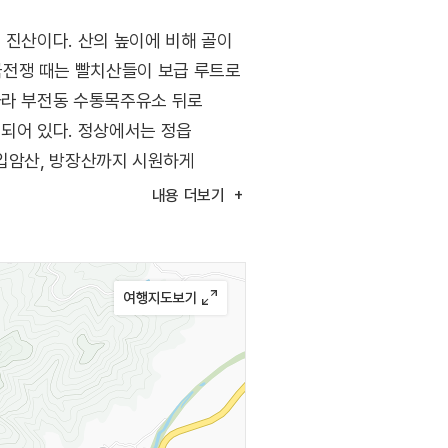
 진산이다. 산의 높이에 비해 골이
국전쟁 때는 빨치산들이 보급 루트로
따라 부전동 수통목주유소 뒤로
 되어 있다. 정상에서는 정읍
 입암산, 방장산까지 시원하게
 보림사가 있다. 산마루에는
내용
더보기
혼례식 날 가마가 산꼭대기에
때 의상이 창건한 석탄사, 백암리