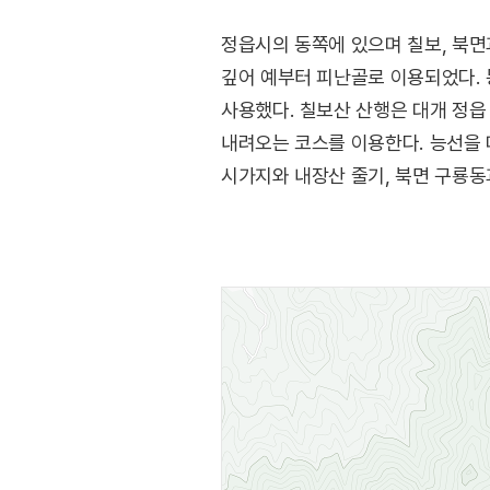
정읍시의 동쪽에 있으며 칠보, 북면
깊어 예부터 피난골로 이용되었다.
사용했다. 칠보산 산행은 대개 정읍
내려오는 코스를 이용한다. 능선을 
시가지와 내장산 줄기, 북면 구룡동과
내려다보인다. 산 중턱에는 조선시대
족두리바위라는 큰 바위가 있는데, 
이르렀을 때 족두리를 벗어 던지고 
남근석, 정읍사 망부상, 상동 미륵불