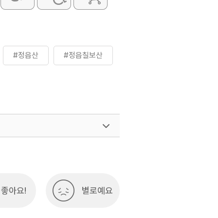
#정읍산
#정읍칠보산
좋아요!
별로예요