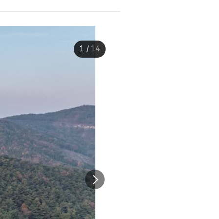
1
/
14