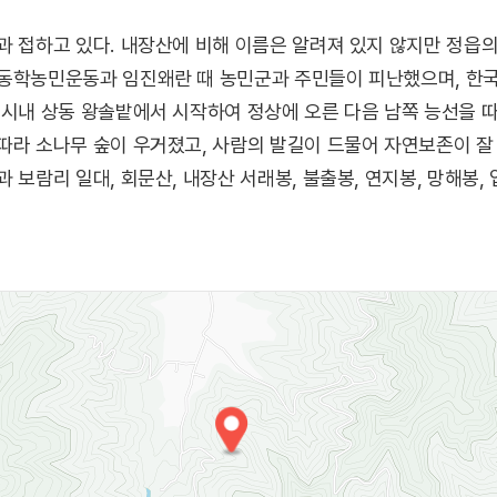
과 접하고 있다. 내장산에 비해 이름은 알려져 있지 않지만 정읍의
 동학농민운동과 임진왜란 때 농민군과 주민들이 피난했으며, 한
 시내 상동 왕솔밭에서 시작하여 정상에 오른 다음 남쪽 능선을 
따라 소나무 숲이 우거졌고, 사람의 발길이 드물어 자연보존이 잘
 보람리 일대, 회문산, 내장산 서래봉, 불출봉, 연지봉, 망해봉,
인 1539년(중종 34) 이항이 창건하여 문도들과 함께 독서하던
옛날에 사랑한 사람과 결혼하지 못하는 것을 슬퍼한 한 신부가 
몸을 바위 아래로 날렸다는 전설이 전해진다. 주변에는 신라시대 
 등이 있다.