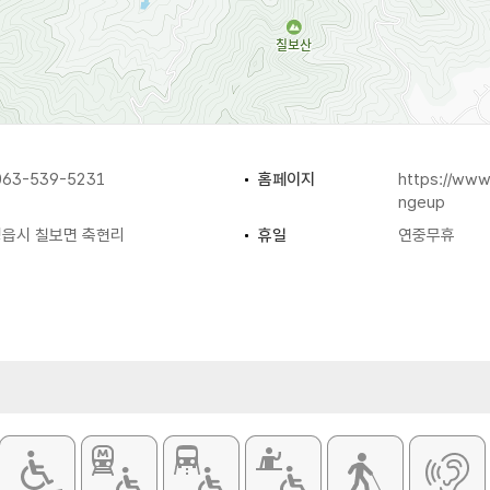
63-539-5231
홈페이지
https://www
ngeup
읍시 칠보면 축현리
휴일
연중무휴