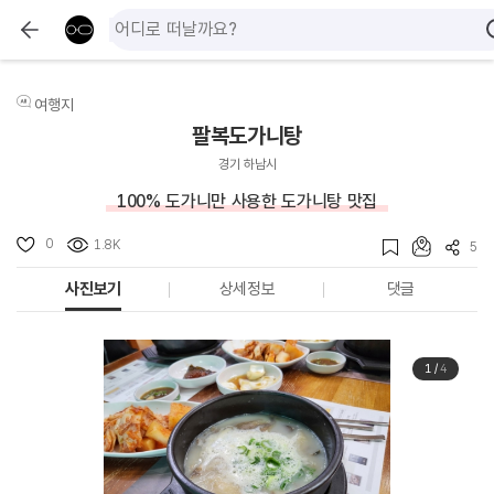
여행지
팔복도가니탕
경기 하남시
100% 도가니만 사용한 도가니탕 맛집
0
1.8K
5
사진보기
상세정보
댓글
1
/
4