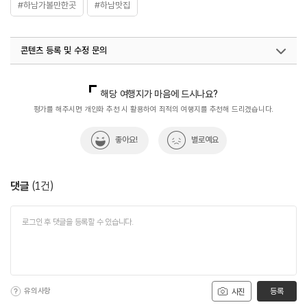
#하남가볼만한곳
#하남맛집
콘텐츠 등록 및 수정 문의
국내디지털마케팅팀
033-813-3500
해당 여행지가 마음에 드시나요?
평가를 해주시면 개인화 추천 시 활용하여 최적의 여행지를 추천해 드리겠습니다.
좋아요!
별로예요
댓글
(
1
건)
유의사항
등록
사진