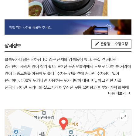
직접 찍은 사진을 등록해 주세요.
관광정보 수정요청
상세정보
팔복도가니탕은 서하남 IC 입구 근처의 감북동에 있다. 큰길 옆 커다란
입간판이 세워져 있어 찾기 쉽다. 9호선 둔촌오륜역에서 도보로 10여 분 거리에
있어 대중교통을 이용해도 좋다. 주차는 건물 앞에 커다란 주차장이 있어
편리하다. 100% 도가니만 사용하는 도가니탕이 대표 메뉴이고 진한 사골
진국에 담아낸 도가니와 살코기가 어우러진 모둠 설렁탕과 피부와 기력 회복에
내용
더보기
좋은 건강 보양식인 우족탕이 있다. 자체 인터넷 주문 사이트도 있어 집에서
배달해서 먹을 수도 있다.