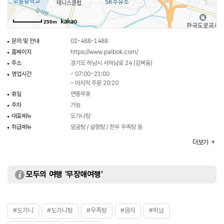
250m
문의 및 안내
02-488-1488
홈페이지
https://www.palbok.com/
주소
경기도 하남시 서하남로 24 (감북동)
영업시간
- 07:00~21:00
- 마지막 주문 20:20
휴일
연중무휴
주차
가능
대표메뉴
도가니탕
취급메뉴
양곰탕 / 설렁탕 / 한우 우족탕 등
화장실
있음
더보기
모두의 여행 '무장애여행'
#도가니
#도가니탕
#우족탕
#음식
#하남