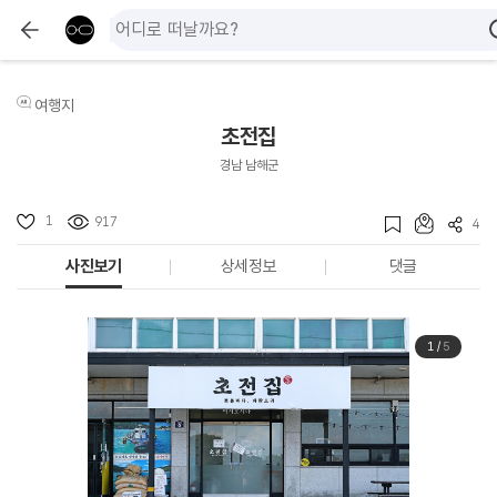
여행지
초전집
경남 남해군
1
917
4
사진보기
상세정보
댓글
1
/
5