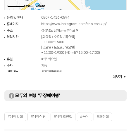
250m
문의 및 안내
0507-1416-0594
홈페이지
https://www.instagram.com/chojeon.zip/
주소
경상남도 남해군 동부대로 9
영업시간
[화요일 / 수요일 / 목요일]
- 11:00~15:00
[금요일 / 토요일 / 일요일]
- 11:00~19:00 (쉬는시간 15:00~17:00)
휴일
매주 화요일
주차
가능
대표메뉴
육전꼬막비빔밥
더보기
취급메뉴
닭다리살숯불구이 / 한우육회 / 한우물회 등
화장실
있음
모두의 여행 '무장애여행'
#남해맛집
#남해식당
#남해초전집
#음식
#초전집