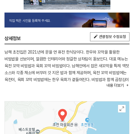
직접 찍은 사진을 등록해 주세요.
관광정보 수정요청
상세정보
남해 초전집은 2021년에 문을 연 퓨전 한식당이다. 한우와 꼬막을 활용한
비빔밥을 선보이며, 깔끔한 인테리어와 정갈한 상차림이 돋보인다. 대표 메뉴는
육전 꼬막 비빔밥과 육회 꼬막 비빔밥이다. 남해안에서 잡은 새꼬막을 특제 액젓
소스와 각종 채소에 버무려 갓 지은 밥과 함께 제공하며, 육전 꼬막 비빔밥에는
육전이, 육회 꼬막 비빔밥에는 한우 육회가 곁들여진다. 비빔밥과 함께 곱창김이
내용
더보기
제공되어 다양한 방식으로 즐길 수 있으며, 푸짐한 구성으로 한 끼 식사를 할 수
있다. 인근에는 설리 스카이워크와 상주은모래비치, 설리해수욕장이 있어 함께
둘러보기 좋다.