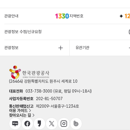
관광안내
지역번호
관광정보 수정/신규요청
관광정보
유관기관
(26464) 강원특별자치도 원주시 세계로 10
대표전화
033-738-3000 (유료, 평일 09시~18시)
사업자등록번호
202-81-50707
통신판매업신고
제2009-서울중구-1234호
이용 가이드
찾아오시는 길