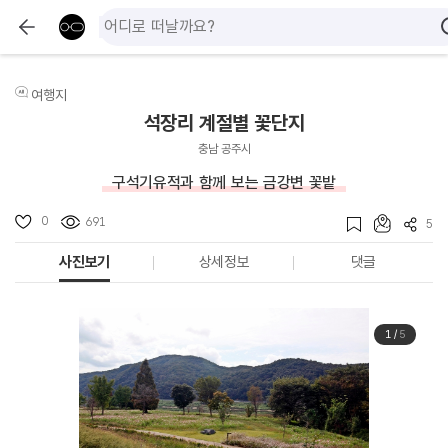
여행지
석장리 계절별 꽃단지
충남 공주시
구석기유적과 함께 보는 금강변 꽃밭
0
691
5
사진보기
상세정보
댓글
1
/
5