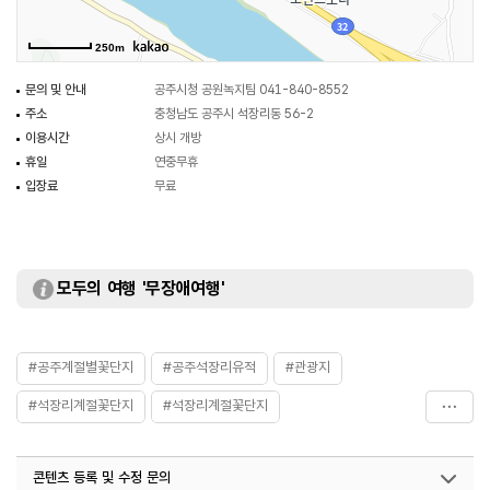
250m
문의 및 안내
공주시청 공원녹지팀 041-840-8552
주소
충청남도 공주시 석장리동 56-2
이용시간
상시 개방
휴일
연중무휴
입장료
무료
모두의 여행 '무장애여행'
#공주계절별꽃단지
#공주석장리유적
#관광지
#석장리계절꽃단지
#석장리계절꽃단지
#석장리구석기유적
#석장리꽃단지
#석장리박물관
콘텐츠 등록 및 수정 문의
#석장리유적