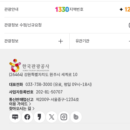
관광안내
지역번호
관광정보 수정/신규요청
관광정보
유관기관
(26464) 강원특별자치도 원주시 세계로 10
대표전화
033-738-3000 (유료, 평일 09시~18시)
사업자등록번호
202-81-50707
통신판매업신고
제2009-서울중구-1234호
이용 가이드
찾아오시는 길