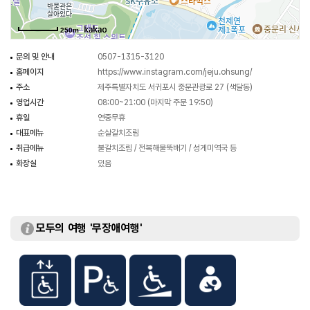
250m
문의 및 안내
0507-1315-3120
홈페이지
https://www.instagram.com/jeju.ohsung/
주소
제주특별자치도 서귀포시 중문관광로 27 (색달동)
영업시간
08:00~21:00 (마지막 주문 19:50)
휴일
연중무휴
대표메뉴
순살갈치조림
취급메뉴
불갈치조림 / 전복해물뚝배기 / 성게미역국 등
화장실
있음
모두의 여행 '무장애여행'