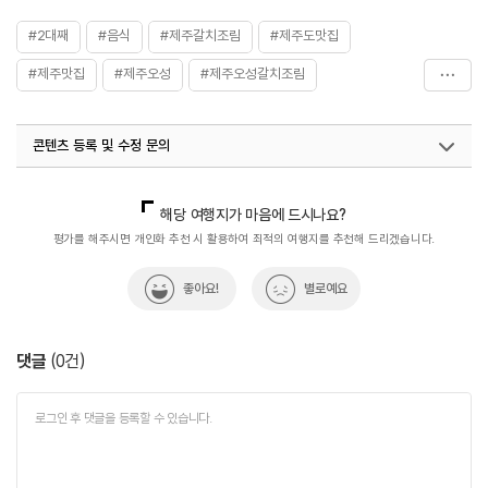
#2대째
#음식
#제주갈치조림
#제주도맛집
#제주맛집
#제주오성
#제주오성갈치조림
#제주중문맛집
#제주향토음식
#중문맛집
콘텐츠 등록 및 수정 문의
국내디지털마케팅팀
033-813-3500
열린관광콘텐츠팀(열린관광-모두의여행)
033-738-3425
해당 여행지가 마음에 드시나요?
평가를 해주시면 개인화 추천 시 활용하여 최적의 여행지를 추천해 드리겠습니다.
좋아요!
별로예요
댓글
(
0
건)