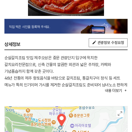
직접 찍은 사진을 등록해 주세요.
관광정보 수정요청
상세정보
순살갈치조림 맛집 제주오성은 중문 관광단지 입구에 위치한
갈치요리전문점으로, 신축 건물의 깔끔한 외관과 넓은 주차장, 카페와
기념품숍까지 함께 갖춘 곳이다.
46년 전통의 제주 향토음식을 바탕으로 갈치조림, 통갈치구이 정식 등 세트
메뉴가 특히 인기이며 가시를 제거한 순살갈치조림도 준비되어 남녀노소 편하게
내용
더보기
즐길 수 있다.
고소한 김, 잡채 등 기본 상차림도 푸짐해 만족도가 높고 단체석과 유아 시설이
있어 가족 모임에도 적합하다.
식사 후 기념품 쇼핑까지 가능해 제주갈치조림맛집으로 꾸준히 찾는 이들이
많으며 중문 여행 중 다시 찾게 되는 중문에 대표적인 갈치조림맛집이다.