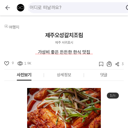
여행지
제주오성갈치조림
제주 서귀포시
가성비 좋은 든든한 한식 맛집
9
1.9K
3
사진보기
상세정보
댓글
1
/
6