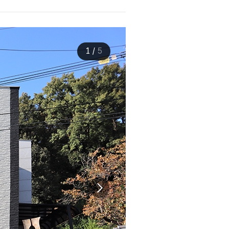
1
/
5