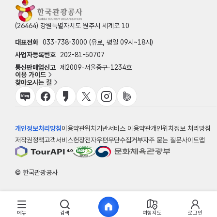
(26464) 강원특별자치도 원주시 세계로 10
대표전화
033-738-3000 (유료, 평일 09시~18시)
사업자등록번호
202-81-50707
통신판매업신고
제2009-서울중구-1234호
이용 가이드
찾아오시는 길
개인정보처리방침
이용약관
위치기반서비스 이용약관
개인위치정보 처리방침
저작권정책
고객서비스헌장
전자우편무단수집거부
자주 묻는 질문
사이트맵
© 한국관광공사
메뉴
검색
여행지도
로그인