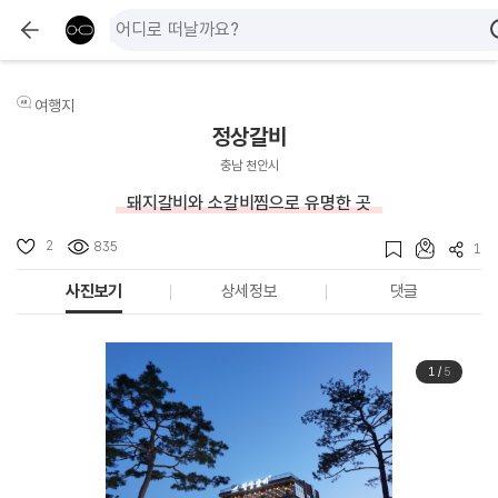
여행지
정상갈비
충남 천안시
돼지갈비와 소갈비찜으로 유명한 곳
2
835
1
사진보기
상세정보
댓글
1
/
5