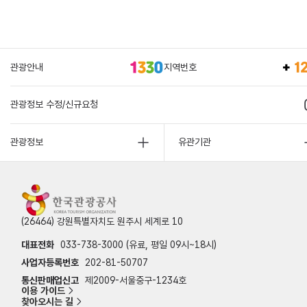
관광안내
지역번호
관광정보 수정/신규요청
관광정보
유관기관
(26464) 강원특별자치도 원주시 세계로 10
대표전화
033-738-3000 (유료, 평일 09시~18시)
사업자등록번호
202-81-50707
통신판매업신고
제2009-서울중구-1234호
이용 가이드
찾아오시는 길