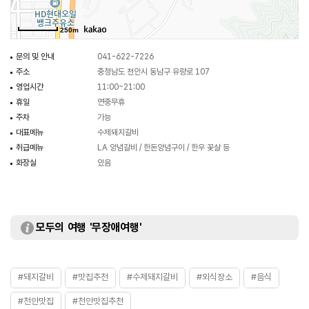
250m
문의 및 안내
041-622-7226
주소
충청남도 천안시 동남구 유량로 107
영업시간
11:00~21:00
휴일
연중무휴
주차
가능
대표메뉴
수제돼지갈비
취급메뉴
LA 양념갈비 / 한돈양념구이 / 한우 꽃살 등
화장실
있음
모두의 여행 '무장애여행'
#돼지갈비
#맛집추천
#수제돼지갈비
#외식장소
#음식
#천안맛집
#천안맛집추천