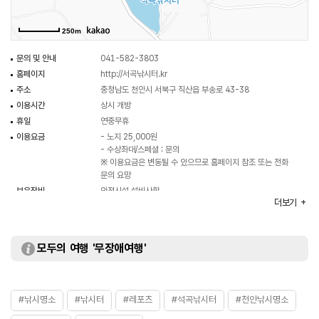
250m
문의 및 안내
041-582-3803
홈페이지
http://서곡낚시터.kr
주소
충청남도 천안시 서북구 직산읍 부송로 43-38
이용시간
상시 개방
휴일
연중무휴
이용요금
- 노지 25,000원
- 수상좌대/스페셜 : 문의
※ 이용요금은 변동될 수 있으므로 홈페이지 참조 또는 전화
문의 요망
보유장비
안전시설 설비사항
더보기
상비약, 구명부환, 구명조끼, 구명줄 구비 완료
모두의 여행 '무장애여행'
#낚시명소
#낚시터
#레포츠
#석곡낚시터
#천안낚시명소