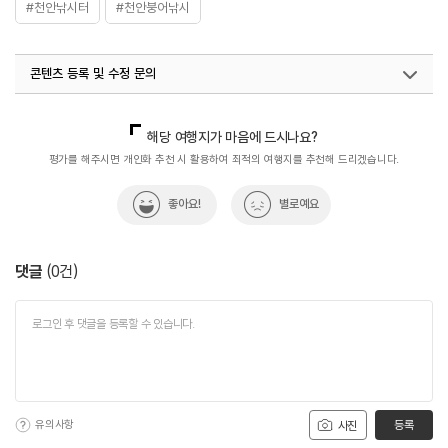
#천안낚시터
#천안붕어낚시
콘텐츠 등록 및 수정 문의
국내디지털마케팅팀
033-813-3500
해당 여행지가 마음에 드시나요?
평가를 해주시면 개인화 추천 시 활용하여 최적의 여행지를 추천해 드리겠습니다.
좋아요!
별로예요
댓글
(
0
건)
유의사항
등록
사진