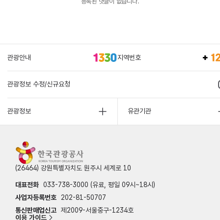
등록된 댓글이 없습니다.
관광안내
지역번호
관광정보 수정/신규요청
관광정보
유관기관
(26464) 강원특별자치도 원주시 세계로 10
대표전화
033-738-3000 (유료, 평일 09시~18시)
사업자등록번호
202-81-50707
통신판매업신고
제2009-서울중구-1234호
이용 가이드