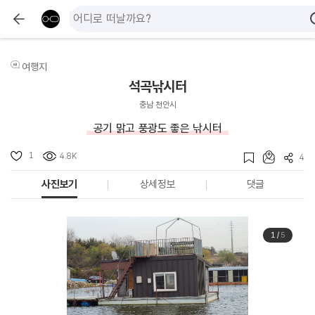
여행지
석곡낚시터
충남 천안시
공기 맑고 풍광도 좋은 낚시터
1
4.8K
4
사진보기
상세정보
댓글
1
/
5