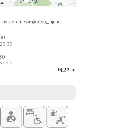
.instagram.com/katsu_injung
:00
20:30
:30
20:00
더보기