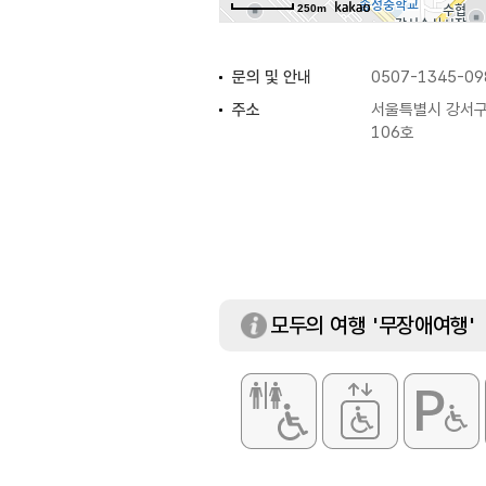
250m
문의 및 안내
0507-1345-09
주소
서울특별시 강서구
106호
휴일
연중무휴
취급메뉴
로스카츠 / 히레카
모두의 여행 '무장애여행'