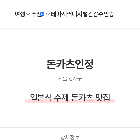
여행
추천
테마
지역
디지털
관광주민증
돈카츠인정
서울 강서구
일본식 수제 돈카츠 맛집
상세정보