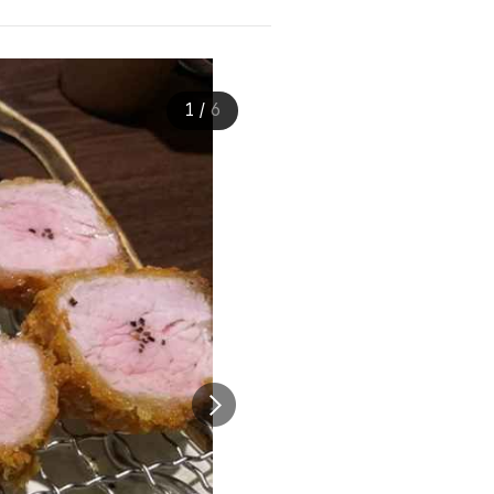
1
/
6