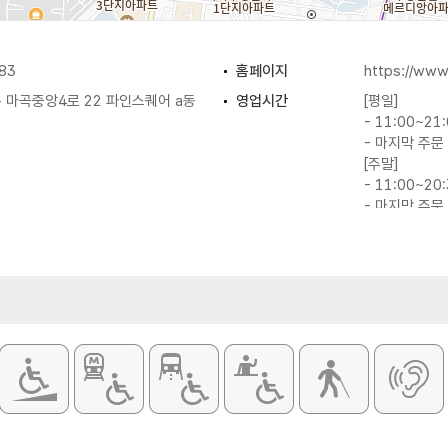
83
홈페이지
https://www
 마곡중앙4로 22 파인스퀘어 a동
영업시간
[평일]
- 11:00~21
- 마지막 주문 
[주말]
- 11:00~20
- 마지막 주문 
대표메뉴
특로스카츠
츠 / 치즈카츠 등
화장실
있음