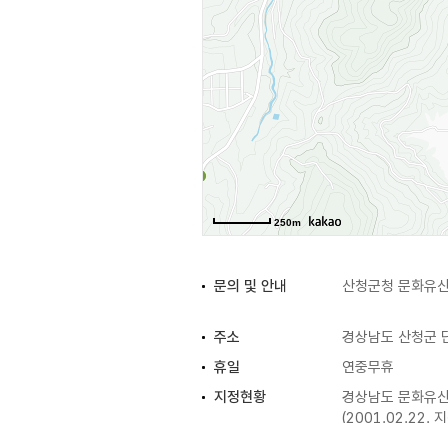
250m
문의 및 안내
산청군청 문화유산과
주소
경상남도 산청군 
휴일
연중무휴
지정현황
경상남도 문화유산
(2001.02.22. 