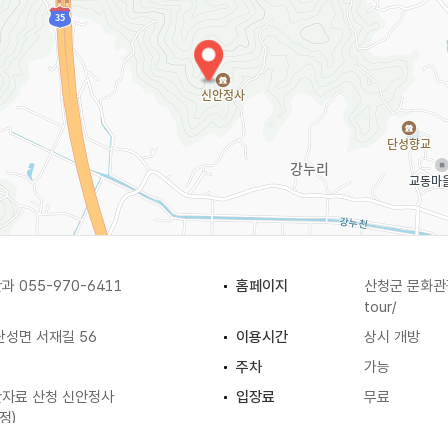
 055-970-6411
홈페이지
산청군 문화
tour/
단성면 서재길 56
이용시간
상시 개방
주차
가능
자료 산청 신안정사
입장료
무료
지정)