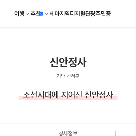
여행
추천
테마
지역
디지털
관광주민증
신안정사
경남 산청군
조선시대에 지어진 신안정사
상세정보