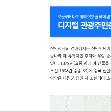
신안정사의 경내에서는 신안영당이 있
송나라 때 유학자인 주자와 우암 송
있다. 1872년(고종 9)에 이 건
조선 1538년(중종 33)에 중국 
영당은 대원군 집권 시 소실되어 초