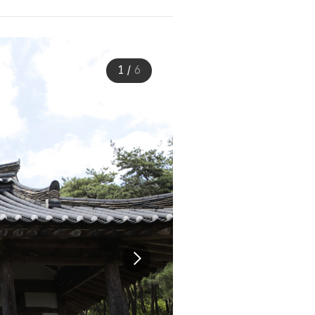
1
/
6