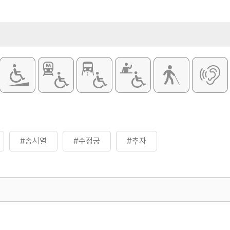
#송시열
#수정궁
#추자
500