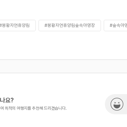
#봉황자연휴양림
#봉황자연휴양림숲속야영장
#숲속야
500
시나요?
하여 최적의 여행지를 추천해 드리겠습니다.