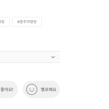
영장
#충주야영장
좋아요!
별로예요