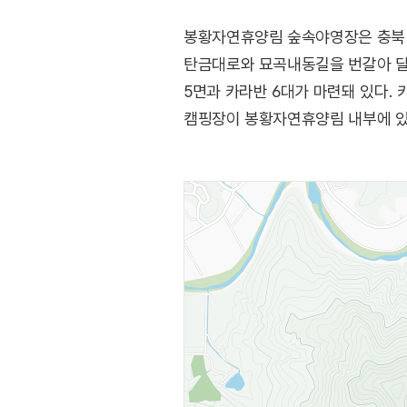
봉황자연휴양림 숲속야영장은 충북 
탄금대로와 묘곡내동길을 번갈아 달
5면과 카라반 6대가 마련돼 있다. 
캠핑장이 봉황자연휴양림 내부에 있