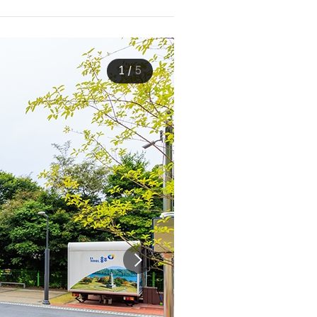
1
/
5