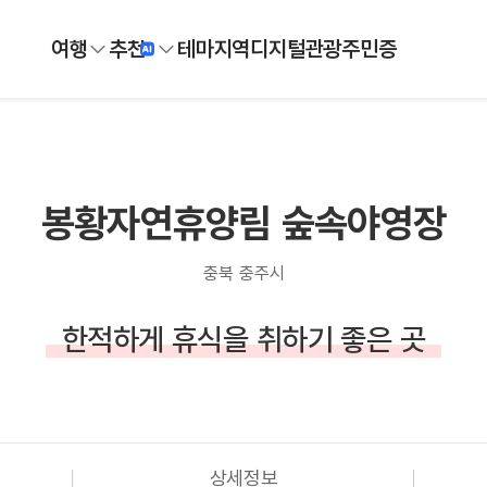
여행
추천
테마
지역
디지털
관광주민증
봉황자연휴양림 숲속야영장
충북 충주시
한적하게 휴식을 취하기 좋은 곳
상세정보