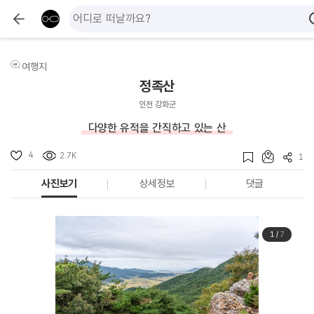
여행지
정족산
인천 강화군
다양한 유적을 간직하고 있는 산
4
2.7K
1
사진보기
상세정보
댓글
1
/
7