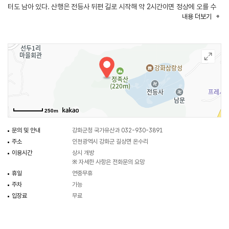
터도 남아 있다. 산행은 전등사 뒤편 길로 시작해 약 2시간이면 정상에 오를 수
내용
더보기
있으며, 정상에서는 전등사 풍경과 마리산, 인천 앞바다의 섬들을 조망할 수
있다.
250m
문의 및 안내
강화군청 국가유산과 032-930-3891
주소
인천광역시 강화군 길상면 온수리
이용시간
상시 개방
※ 자세한 사항은 전화문의 요망
휴일
연중무휴
주차
가능
입장료
무료