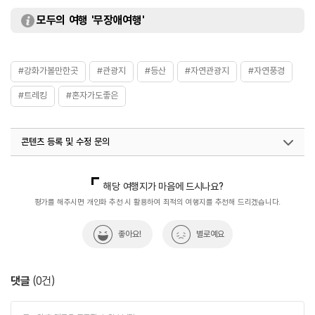
모두의 여행 '무장애여행'
#강화가볼만한곳
#관광지
#등산
#자연관광지
#자연풍경
#트레킹
#혼자가도좋은
콘텐츠 등록 및 수정 문의
국내디지털마케팅팀
033-813-3500
해당 여행지가 마음에 드시나요?
평가를 해주시면 개인화 추천 시 활용하여 최적의 여행지를 추천해 드리겠습니다.
좋아요!
별로예요
댓글
(
0
건)