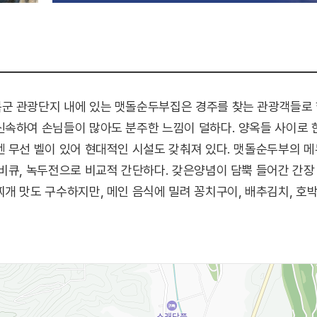
군 관광단지 내에 있는 맷돌순두부집은 경주를 찾는 관광객들로 
신속하여 손님들이 많아도 분주한 느낌이 덜하다. 양옥들 사이로
 무선 벨이 있어 현대적인 시설도 갖춰져 있다. 맷돌순두부의 메
비큐, 녹두전으로 비교적 간단하다. 갖은양념이 담뿍 들어간 간장
개 맛도 구수하지만, 메인 음식에 밀려 꽁치구이, 배추김치, 호
영양의 보고인 콩을 주원료로 하는 순두부의 명가답게 그날 사용할
생시키고 있다. 100% 국내산 콩을 기계 맷돌에 직접 갈아 고소