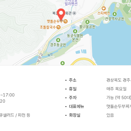
주소
경상북도 경주
휴일
매주 목요일
~17:00
주차
가능 (약 50대
:20
대표메뉴
맷돌순두부찌
큐샐러드 / 파전 등
화장실
있음