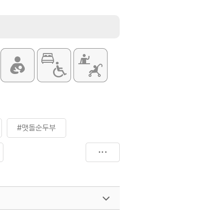
#맷돌순두부