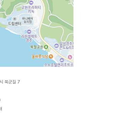
시 북군길 7
)
개