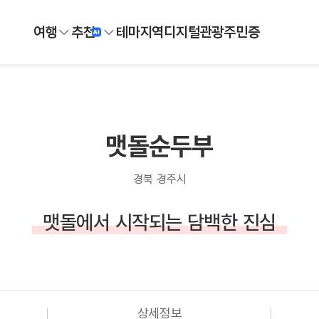
여행
추천
테마
지역
디지털
관광주민증
맷돌순두부
경북 경주시
맷돌에서 시작되는 담백한 진심
상세정보