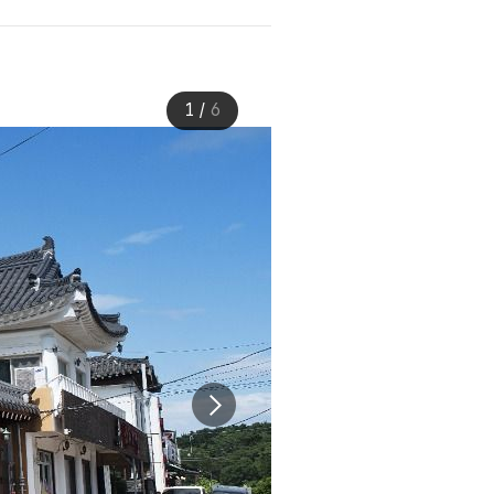
1
/
6