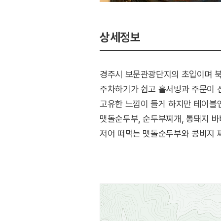
상세정보
경주시 보문관광단지의 초입이며 북
주차하기가 쉽고 홀서빙과 주문이 
고유한 느낌이 들게 하지만 테이블엔
맷돌순두부, 순두부찌개, 통돼지 바
저어 떠먹는 맷돌순두부와 콩비지 찌
그다지 손길을 끌지 못한다. 맛과 
맛있고 영양이 많은 두부 요리를 탄