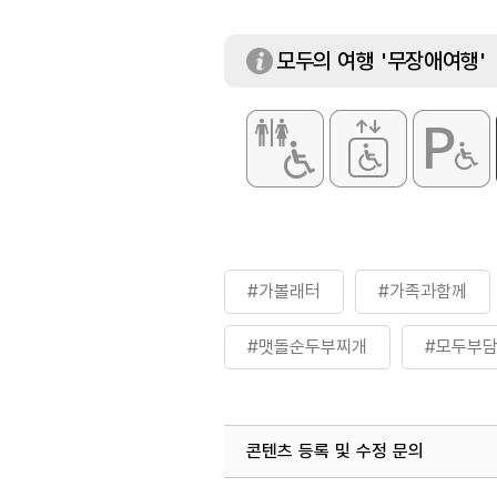
모두의 여행 '무장애여행'
#가볼래터
#가족과함께
#맷돌순두부찌개
#모두부담
#월간_사진_제보_이벤트
콘텐츠 등록 및 수정 문의