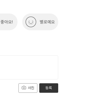
여행)
033-738-3425
좋아요!
별로예요
사진
등록