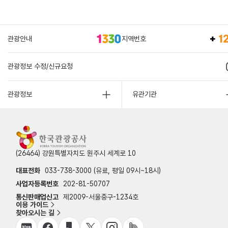
관광안내
지역번호
관광정보 수정/신규요청
관광정보
유관기관
(26464) 강원특별자치도 원주시 세계로 10
대표전화
033-738-3000 (유료, 평일 09시~18시)
사업자등록번호
202-81-50707
통신판매업신고
제2009-서울중구-1234호
이용 가이드
찾아오시는 길