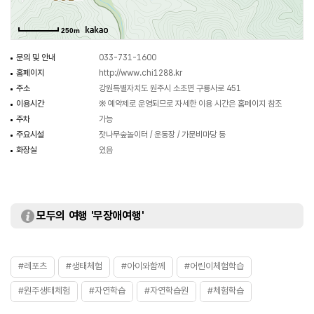
250m
문의 및 안내
033-731-1600
홈페이지
http://www.chi1288.kr
주소
강원특별자치도 원주시 소초면 구룡사로 451
이용시간
※ 예약제로 운영되므로 자세한 이용 시간은 홈페이지 참조
주차
가능
주요시설
잣나무숲놀이터 / 운동장 / 가문비마당 등
화장실
있음
모두의 여행 '무장애여행'
#레포츠
#생태체험
#아이와함께
#어린이체험학습
#원주생태체험
#자연학습
#자연학습원
#체험학습