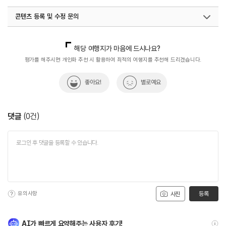
콘텐츠 등록 및 수정 문의
국내디지털마케팅팀
033-813-3500
해당 여행지가 마음에 드시나요?
평가를 해주시면 개인화 추천 시 활용하여 최적의 여행지를 추천해 드리겠습니다.
좋아요!
별로예요
댓글
(
0
건)
유의사항
등록
사진
AI가 빠르게 요약해주는 사용자 후기!