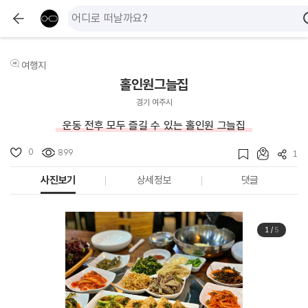
여행지
홀인원그늘집
경기 여주시
운동 전후 모두 즐길 수 있는 홀인원 그늘집
0
899
1
사진보기
상세정보
댓글
1
/
5