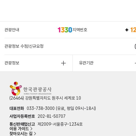
관광안내
지역번호
관광정보 수정/신규요청
관광정보
유관기관
(26464) 강원특별자치도 원주시 세계로 10
대표전화
033-738-3000 (유료, 평일 09시~18시)
사업자등록번호
202-81-50707
통신판매업신고
제2009-서울중구-1234호
이용 가이드
찾아오시는 길