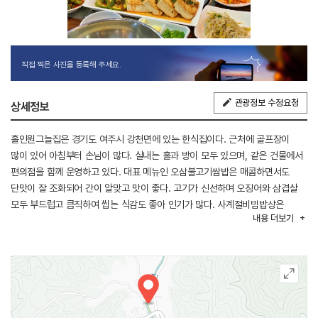
직접 찍은 사진을 등록해 주세요.
관광정보 수정요청
상세정보
홀인원그늘집은 경기도 여주시 강천면에 있는 한식집이다. 근처에 골프장이
많이 있어 아침부터 손님이 많다. 실내는 홀과 방이 모두 있으며, 같은 건물에서
편의점을 함께 운영하고 있다. 대표 메뉴인 오삼불고기쌈밥은 매콤하면서도
단맛이 잘 조화되어 간이 알맞고 맛이 좋다. 고기가 신선하며 오징어와 삼겹살
모두 부드럽고 큼직하여 씹는 식감도 좋아 인기가 많다. 사계절비빔밥상은
내용
더보기
정갈한 반찬과 나물이 나오고, 큰 그릇에 밥과 계란프라이, 김가루가 나와 비벼
먹는다. 홀인원그늘집은 청국장이 별미인데, 청국장 콩이 듬뿍 들어있어 식감도
좋고 구수한 맛이 입맛을 더욱 돋운다. 상추와 고추는 두 메뉴 모두에 기본으로
제공된다. 한우뭇국, 황태무채국은 맑고 시원한 국물 맛으로 골프장을 찾는
손님들의 아침 식사나 해장용으로 주문이 많다. 다양한 밑반찬들도 정갈하게
나온다. 1km 이내에 여주썬밸리 cc와 여주온천, 6km 거리에 강천섬유원지,