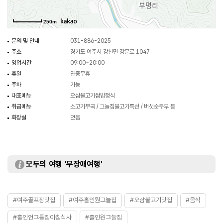
금은모래강변공원, 스카이밸리 cc가 있다.
250m
문의 및 안내
031-886-2025
주소
경기도 여주시 강천면 강문로 1047
영업시간
09:00~20:00
휴일
연중무휴
주차
가능
대표메뉴
오삼불고기쌈밥정식
취급메뉴
소고기무국 / 그늘집불고기특선 / 버섯순두부 등
화장실
있음
모두의 여행 '무장애여행'
#여주골프장맛집
#여주홀인원그늘집
#오삼불고기맛집
#음식
#홀인언그틀집아침식사
#홀인원그늘집