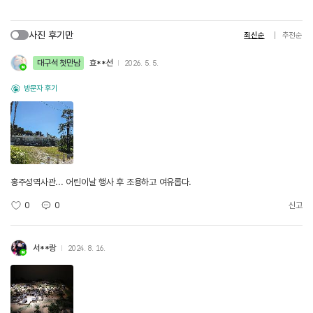
사진 후기만
최신순
추천순
대구석 첫만남
효**선
2026. 5. 5.
방문자 후기
홍주성역사관... 어린이날 행사 후 조용하고 여유롭다.
0
0
신고
서**랑
2024. 8. 16.