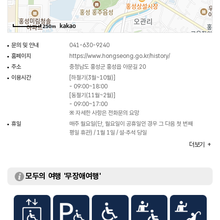
250m
문의 및 안내
041-630-9240
홈페이지
https://www.hongseong.go.kr/history/
주소
충청남도 홍성군 홍성읍 아문길 20
이용시간
[하절기(3월~10월)]
- 09:00~18:00
[동절기(11월~2월)]
- 09:00~17:00
※ 자세한 사항은 전화문의 요망
휴일
매주 월요일(단, 월요일이 공휴일인 경우 그 다음 첫 번째
평일 휴관) / 1월 1일 / 설·추석 당일
주차
가능
더보기
이용요금
무료
모두의 여행 '무장애여행'