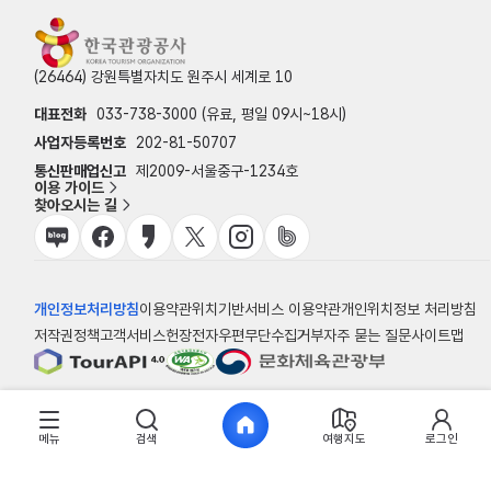
(26464) 강원특별자치도 원주시 세계로 10
대표전화
033-738-3000 (유료, 평일 09시~18시)
사업자등록번호
202-81-50707
통신판매업신고
제2009-서울중구-1234호
이용 가이드
찾아오시는 길
개인정보처리방침
이용약관
위치기반서비스 이용약관
개인위치정보 처리방침
저작권정책
고객서비스헌장
전자우편무단수집거부
자주 묻는 질문
사이트맵
© 한국관광공사
메뉴
검색
여행지도
로그인