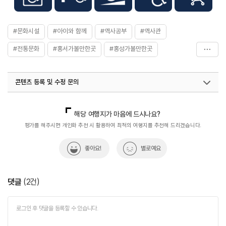
#문화시설
#아이와 함께
#역사공부
#역사관
#전통문화
#홍서가볼만한곳
#홍성가볼만한곳
#홍성군
#홍주읍성
콘텐츠 등록 및 수정 문의
국내디지털마케팅팀
033-813-3500
열린관광콘텐츠팀(열린관광-모두의여행)
033-738-3425
해당 여행지가 마음에 드시나요?
평가를 해주시면 개인화 추천 시 활용하여 최적의 여행지를 추천해 드리겠습니다.
좋아요!
별로예요
댓글
(
2
건)