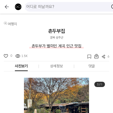
여행지
촌두부집
경북 성주군
촌두부가 별미인 계곡 인근 맛집
0
1.5K
6
사진보기
상세정보
댓글
1
/
5