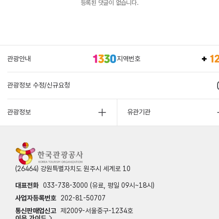
등록된 댓글이 없습니다.
관광안내
지역번호
관광정보 수정/신규요청
관광정보
유관기관
(26464) 강원특별자치도 원주시 세계로 10
대표전화
033-738-3000 (유료, 평일 09시~18시)
사업자등록번호
202-81-50707
통신판매업신고
제2009-서울중구-1234호
이용 가이드