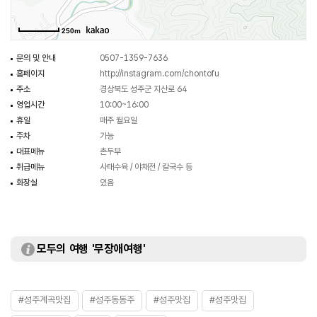
250m
문의 및 안내
0507-1359-7636
홈페이지
http://instagram.com/chontofu
주소
경상북도 성주군 지산로 64
영업시간
10:00~16:00
휴일
매주 월요일
주차
가능
대표메뉴
촌두부
취급메뉴
사태수육 / 야채전 / 칼국수 등
화장실
있음
모두의 여행 '무장애여행'
#성주계곡맛집
#성주동동주
#성주맛집
#성주맛집