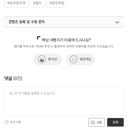
#성주촌두부
#음식
#촌두부집
콘텐츠 등록 및 수정 문의
국내디지털마케팅팀
033-813-3500
해당 여행지가 마음에 드시나요?
평가를 해주시면 개인화 추천 시 활용하여 최적의 여행지를 추천해 드리겠습니다.
좋아요!
별로예요
댓글
(
0
건)
유의사항
등록
사진