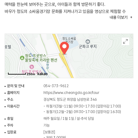
매력을 한눈에 보여주는 곳으로, 아이들과 함께 방문하기 좋다.
바우가 청도의 소싸움경기장 문화를 지켜나가고 있음을 영상으로 체험할 수
내용
더보기
있는 4D체험관, 특수영상을 활용하며 소와 체력단련을 해보는 체험장,
유아놀이관 등 소와 관련된 다양한 시설로 직접 실감 나게 체험할 수 있다.
이외에도 유아놀이방, 휴게실 등 편의시설을 갖추고 있다.
250m
문의 및 안내
054-373-9612
홈페이지
https://www.cheongdo.go.kr/tour
주소
경상북도 청도군 화양읍 남성현로 346
이용시간
- 하절기(3월~11월) 09:30~17:30 (입장마감 17:00)
- 동절기(12월~2월) 09:30~17:00 (입장마감 16:30)
휴일
매주 월요일 / 1월 1일 / 설·추석 당일
주차
가능
입장료
[보통권]
- 일반 3,000원