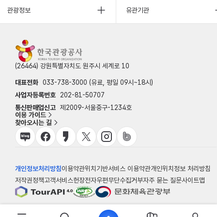
관광정보
유관기관
(26464) 강원특별자치도 원주시 세계로 10
대표전화
033-738-3000 (유료, 평일 09시~18시)
사업자등록번호
202-81-50707
통신판매업신고
제2009-서울중구-1234호
이용 가이드
찾아오시는 길
개인정보처리방침
이용약관
위치기반서비스 이용약관
개인위치정보 처리방침
저작권정책
고객서비스헌장
전자우편무단수집거부
자주 묻는 질문
사이트맵
© 한국관광공사