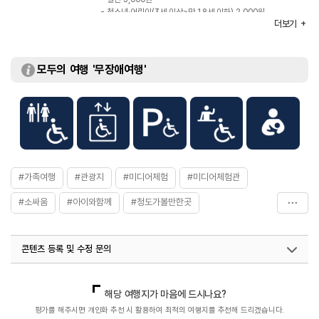
- 청소년·어린이(3세 이상~만 18세 이하) 2,000원
더보기
- 경로우대자(만 65세 이상) 2,000원
※ 무료 : 36개월 이하 / 국가유공자 / 장애인 등
※ 자세한 사항은 홈페이지 참조 또는 전화 문의
모두의 여행 '무장애여행'
#가족여행
#관광지
#미디어체험
#미디어체험관
#소싸움
#아이와함께
#청도가볼만한곳
#청도가족여행
#청도소싸움
#청도소싸움미디어체험관
콘텐츠 등록 및 수정 문의
국내디지털마케팅팀
033-813-3500
열린관광콘텐츠팀(열린관광-모두의여행)
033-738-3425
해당 여행지가 마음에 드시나요?
평가를 해주시면 개인화 추천 시 활용하여 최적의 여행지를 추천해 드리겠습니다.