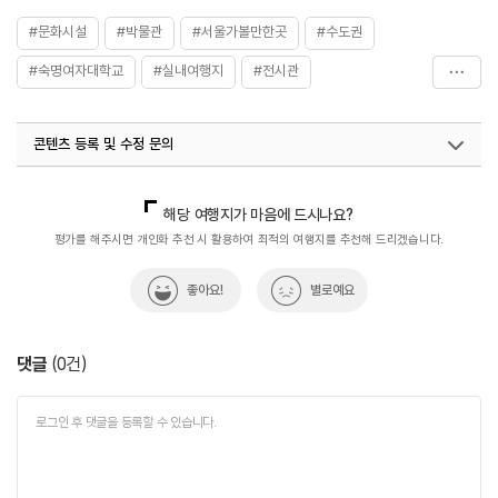
#문화시설
#박물관
#서울가볼만한곳
#수도권
#숙명여자대학교
#실내여행지
#전시관
#전통&역사문화체험
#친구와함께
콘텐츠 등록 및 수정 문의
국내디지털마케팅팀
033-813-3500
열린관광콘텐츠팀(열린관광-모두의여행)
033-738-3425
해당 여행지가 마음에 드시나요?
평가를 해주시면 개인화 추천 시 활용하여 최적의 여행지를 추천해 드리겠습니다.
좋아요!
별로예요
댓글
(
0
건)