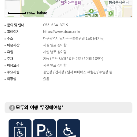
기관으로 발돋움하고자 한다.
예술인들에게는 창조적 욕구를 충족시키고 관람객들에게는 문화예술의 진정한
250m
가치와 소중함을 몸소 느낄 수 있는 달서아트센터이다.
문의 및 안내
053-584-8719
홈페이지
https://www.dsac.or.kr
주소
대구광역시 달서구 문화회관길 160 (장기동)
이용시간
시설 별로 상이함
휴일
시설 별로 상이함
주차
가능 (본관 86대 / 별관 23대 / 야외 109대)
이용요금
시설 별로 상이함
주요시설
공연장 / 전시장 / 달서 메타버스 체험관 / 수영장 등
화장실
있음
모두의 여행 '무장애여행'