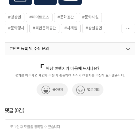
#경상권
#데이트코스
#문화공간
#문화시설
#문화행사
#복합문화공간
#사계절
#상설공연
#아이와함께
#연인과함께
#열린문화공간
콘텐츠 등록 및 수정 문의
#웃는얼굴아트센터
#휴식공간
#휴식여행
#휴식하기좋은곳
국내디지털마케팅팀
033-813-3500
열린관광콘텐츠팀(열린관광-모두의여행)
033-738-3425
해당 여행지가 마음에 드시나요?
평가를 해주시면 개인화 추천 시 활용하여 최적의 여행지를 추천해 드리겠습니다.
좋아요!
별로예요
댓글
(
0
건)