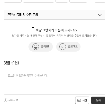
#신라시대고사찰
#역사
#자연속으로
#자연환경
콘텐츠 등록 및 수정 문의
#전국최대멧돌
#전통사찰
#종교
#청화산사찰
#한국불교
#해서체필사본화엄경
#휴식공간
국내디지털마케팅팀
033-813-3500
해당 여행지가 마음에 드시나요?
#휴식여행
#휴식하기
#휴식하기좋은곳
평가를 해주시면 개인화 추천 시 활용하여 최적의 여행지를 추천해 드리겠습니다.
좋아요!
별로예요
댓글
(
0
건)
유의사항
등록
사진