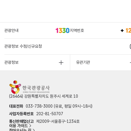
관광안내
지역번호
관광정보 수정/신규요청
관광정보
유관기관
(26464) 강원특별자치도 원주시 세계로 10
대표전화
033-738-3000 (유료, 평일 09시~18시)
사업자등록번호
202-81-50707
통신판매업신고
제2009-서울중구-1234호
이용 가이드
찾아오시는 길