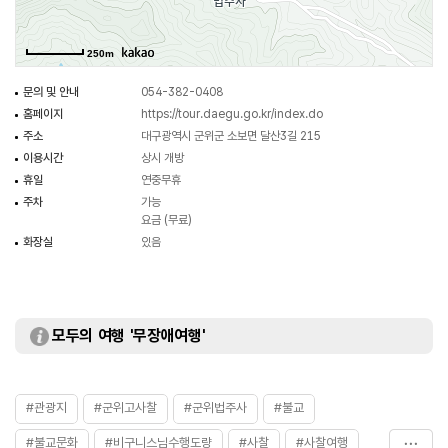
상흔이 심하여 선명하진 못하나 쉽게 찾아볼 수 없는 소중한 불교 문화재다.
경내에는 문화재자료 27호로 지정된 오층석탑과 국내에서는 가장 큰 왕맷돌
250m
(민속자료 112호)이 있는데 암돌과 숫돌이 각각 직경 115㎝, 두께 15.5㎝의
크기고 일반 맷돌과는 달리 4개의 구멍이 있는 것이 특징으로 이 왕맷돌은 당시
문의 및 안내
054-382-0408
사찰의 규모를 짐작게 하고 있다. 맷돌은 전통사찰인 법주사 경내에 보관되어
홈페이지
https://tour.daegu.go.kr/index.do
있고 법주사 요사채 근처에 있었던 것으로 장정 10명 이상이 겨우 운반할 수
주소
대구광역시 군위군 소보면 달산3길 215
있는 국내에서 가장 큰, 국내 유일한 네 개의 구멍을 가진 맷돌이다.
이용시간
상시 개방
휴일
연중무휴
(출처 : 대구트립로드)
주차
가능
요금 (무료)
화장실
있음
모두의 여행 '무장애여행'
#관광지
#군위고사찰
#군위법주사
#불교
#불교문화
#비구니스님수행도량
#사찰
#사찰여행