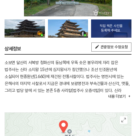
직접 찍은 사진을
등록해 주세요.
관광정보 수정요청
상세정보
소보면 달산리 서북방 청화산의 동남쪽에 우뚝 솟은 봉우리에 자리 잡은
법주사는 신라 소지왕 15년에 심지왕사가 창건했으나 조선 인조원년에
소실되어 현종원년(1660)에 재건된 전통사찰이다. 법주사는 영천시에 있는
은해사의 마지막 사찰로서 지금은 경내에 보광명전과 부속건물과 산신각, 맷돌,
그리고 법당 앞에 서 있는 본존 5층 사리탑(법주사 오층석탑)이 있다. 신라
내용
더보기
소지왕 15년(493년)에 심지왕사가 창건하여 조선 인조 원년(1623년)에
소실되고 현종 원년(1660년)에 재건하였다. 현재까지 전하고 있는 보광명전
(菩光明殿)은 강희 30년 신미년(1690)에 다시 지은 것으로 300여 년의 역사를
지닌 건물이다. 법당 안에 안치되어 있는 세 자리의 아미타불상의 인자하신
모습은 물론 그 형체가 유독 큰 모습은 다른 절에서는 흔히 볼 수 없는 일이다.
법당 뒤 벽에 걸려 있는 길이 23자 5치, 폭 15자가 넘는 괘불도(掛佛圖)는