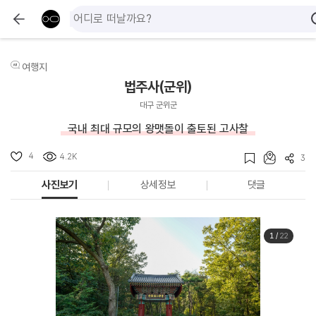
여행지
법주사(군위)
대구 군위군
국내 최대 규모의 왕맷돌이 출토된 고사찰
4
4.2K
3
사진보기
상세정보
댓글
1
/
22