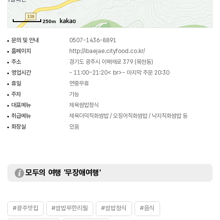
250m
문의 및 안내
0507-1436-8891
홈페이지
http://ibaejae.cityfood.co.kr/
주소
경기도 광주시 이배재로 379 (목현동)
영업시간
- 11:00~21:20< br>- 마지막 주문 20:30
휴일
연중무휴
주차
가능
대표메뉴
제육쌈밥정식
취급메뉴
제육더덕직화쌈밥 / 오징어직화쌈밥 / 낙지직화쌈밥 등
화장실
있음
모두의 여행 '무장애여행'
#광주맛집
#쌈밥무한리필
#쌈밥정식
#음식