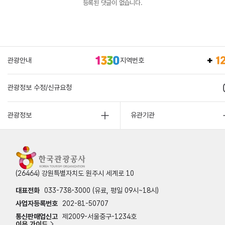
등록된 댓글이 없습니다.
관광안내
지역번호
관광정보 수정/신규요청
관광정보
유관기관
(26464) 강원특별자치도 원주시 세계로 10
대표전화
033-738-3000 (유료, 평일 09시~18시)
사업자등록번호
202-81-50707
통신판매업신고
제2009-서울중구-1234호
이용 가이드