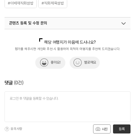
#이배재직화쌈밥
#직화제육쌈밥
콘텐츠 등록 및 수정 문의
국내디지털마케팅팀
033-813-3500
해당 여행지가 마음에 드시나요?
평가를 해주시면 개인화 추천 시 활용하여 최적의 여행지를 추천해 드리겠습니다.
좋아요!
별로예요
댓글
(
0
건)
유의사항
등록
사진