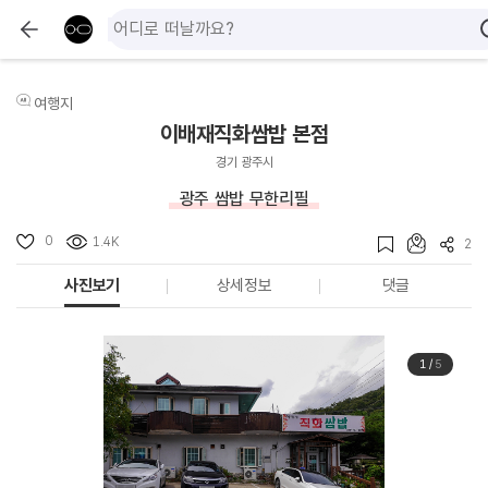
여행지
이배재직화쌈밥 본점
경기 광주시
광주 쌈밥 무한리필
0
1.4K
2
사진보기
상세정보
댓글
1
/
5