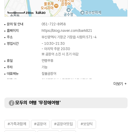
250m
문의 및 안내
051-722-8958
홈페이지
https://blog.naver.com/bark821
주소
부산광역시 기장군 기장읍 시랑리 571-4
영업시간
- 10:30~21:30
- 마지막 주문 20:30
※ 곰장어 소진 시 조기 마감
휴일
연중무휴
주차
가능
대표메뉴
짚불곰장어
취급메뉴
양념곰장어 / 소금곰장어 / 곰삼구이 등
더보기
화장실
있음
모두의 여행 '무장애여행'
#가족과함께
#곰장어
#곰장어맛집
#보양식