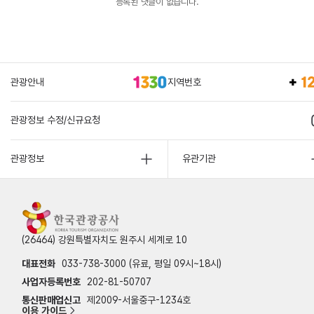
등록된 댓글이 없습니다.
관광안내
지역번호
관광정보 수정/신규요청
관광정보
유관기관
(26464) 강원특별자치도 원주시 세계로 10
대표전화
033-738-3000 (유료, 평일 09시~18시)
사업자등록번호
202-81-50707
통신판매업신고
제2009-서울중구-1234호
이용 가이드