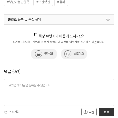
#부산가볼만한곳
#부산맛집
#음식
콘텐츠 등록 및 수정 문의
국내디지털마케팅팀
033-813-3500
해당 여행지가 마음에 드시나요?
평가를 해주시면 개인화 추천 시 활용하여 최적의 여행지를 추천해 드리겠습니다.
좋아요!
별로예요
댓글
(
0
건)
유의사항
등록
사진