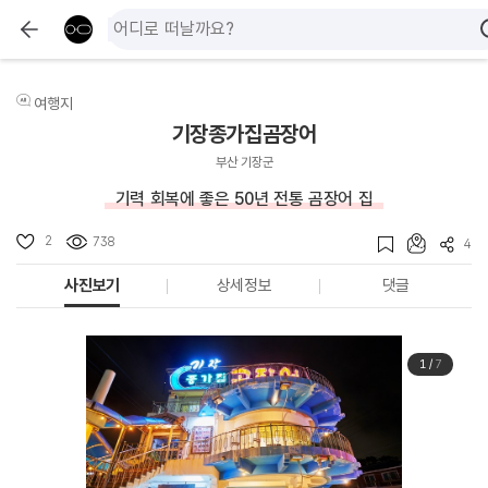
여행지
기장종가집곰장어
부산 기장군
기력 회복에 좋은 50년 전통 곰장어 집
2
738
4
사진보기
상세정보
댓글
1
/
7