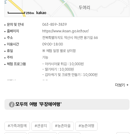
250m
문의 및 안내
063-859-3839
홈페이지
https://www.iksan.go.kr/tour/
주소
전북특별자치도 익산시 여산면 용기길 66
이용시간
09:00~18:00
휴일
※ 체험 일정 별로 상이함
주차
가능
체험 프로그램
- 아카시아꽃 튀김 : 10,000원
- 딸기따기 : 10,000원
- 감자캐기 및 크로켓 만들기 : 10,000원
화장실
있음
더보기
모두의 여행 '무장애여행'
#가족과함께
#관광지
#농촌마을
#농촌여행