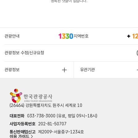
등록된 댓글이 없습니다.
관광안내
지역번호
관광정보 수정/신규요청
관광정보
유관기관
(26464) 강원특별자치도 원주시 세계로 10
대표전화
033-738-3000 (유료, 평일 09시~18시)
사업자등록번호
202-81-50707
통신판매업신고
제2009-서울중구-1234호
이용 가이드