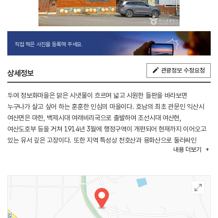
직접 찍은 사진을 등록해 주세요.
관광정보 수정요청
상세정보
두여 정보화마을은 맑은 시냇물이 흐르며 넓고 시원한 들판을 바라보면
누구나가 살고 싶어 하는 훈훈한 인심의 마을이다. 호남의 최초 관문인 익산시
여산면은 마한, 백제시대 여래비리국으로 출발하여 조선시대 여산현,
여산도호부 등을 거쳐 1914년 3월에 행정구역이 개편되어 현재까지 이어오고
있는 유서 깊은 고장이다. 또한 지역 특성상 천호산과 용화산으로 둘러싸인
내용
더보기
분지지역으로 예로부터 신비한 효능을 지닌 황토흙의 넓은 평야지대에서 참외,
메론, 양파, 딸기 등 품질 좋은 농축산물들이 생산되고 있다. 이곳은 여산동헌,
이병기선생생가, 여산향교 대성전, 남원사 미륵전, 문수사 대웅전, 백지사터,
현재는 관광객들에게 개방되어 있지 않은 호남 유일의 자연동굴인 천호동굴
(천연기념물 177호), 대원군척화비, 천주교성지 등 많은 문화재를 보유하고
있다.