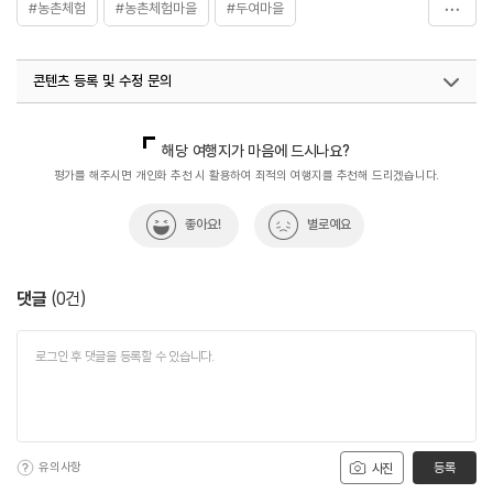
#농촌체험
#농촌체험마을
#두여마을
#익산두여마을
#자연마을
#자연여행
#자연좋은곳
콘텐츠 등록 및 수정 문의
#자연환경
#체험
#휴식공간
#휴식여행
#휴식하기
#휴식하기좋은곳
국내디지털마케팅팀
033-813-3500
해당 여행지가 마음에 드시나요?
평가를 해주시면 개인화 추천 시 활용하여 최적의 여행지를 추천해 드리겠습니다.
좋아요!
별로예요
댓글
(
0
건)
유의사항
등록
사진