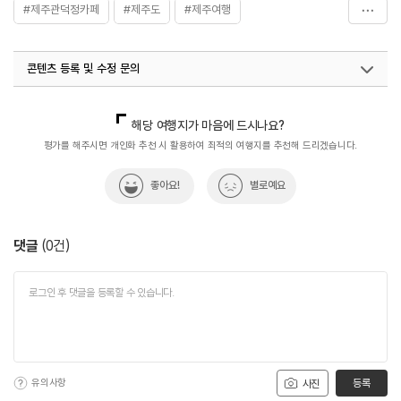
#제주관덕정카페
#제주도
#제주여행
#제주원도심카페
#제주카페
#제주핸드드립커피
콘텐츠 등록 및 수정 문의
국내디지털마케팅팀
033-813-3500
해당 여행지가 마음에 드시나요?
평가를 해주시면 개인화 추천 시 활용하여 최적의 여행지를 추천해 드리겠습니다.
좋아요!
별로예요
댓글
(
0
건)
유의사항
등록
사진