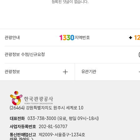
등록된 댓글이 없습니다.
관광안내
지역번호
관광정보 수정/신규요청
관광정보
유관기관
(26464) 강원특별자치도 원주시 세계로 10
대표전화
033-738-3000 (유료, 평일 09시~18시)
사업자등록번호
202-81-50707
통신판매업신고
제2009-서울중구-1234호
이용 가이드