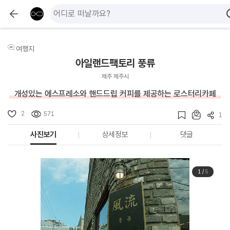
여행지
아일랜드팩토리 풍류
제주 제주시
개성있는 에스프레소와 핸드드립 커피를 제공하는 로스터리카페
2
571
1
사진보기
상세정보
댓글
1
/
5