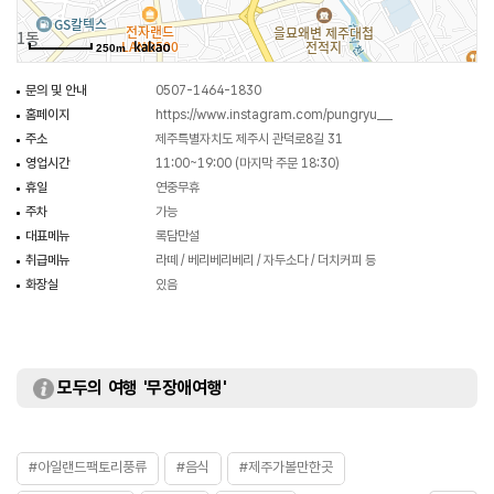
250m
문의 및 안내
0507-1464-1830
홈페이지
https://www.instagram.com/pungryu__
주소
제주특별자치도 제주시 관덕로8길 31
영업시간
11:00~19:00 (마지막 주문 18:30)
휴일
연중무휴
주차
가능
대표메뉴
록담만설
취급메뉴
라떼 / 베리베리베리 / 자두소다 / 더치커피 등
화장실
있음
모두의 여행 '무장애여행'
#아일랜드팩토리풍류
#음식
#제주가볼만한곳