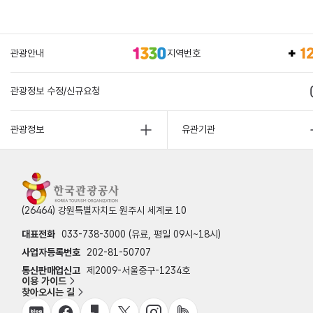
관광안내
지역번호
관광정보 수정/신규요청
관광정보
유관기관
(26464) 강원특별자치도 원주시 세계로 10
대표전화
033-738-3000 (유료, 평일 09시~18시)
사업자등록번호
202-81-50707
통신판매업신고
제2009-서울중구-1234호
이용 가이드
찾아오시는 길