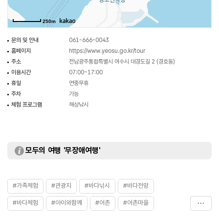
들어갈 수 없지만 근처 경호초등학교와 내동과 오복 등 인근 마을로 드라이브를
다녀오는 것도 좋다. 초등학교는 운동장에서 바다가 보일 정도로 운치가 있으며
250m
다른 마을로 이어지는 도로들도 바다의 정취를 물씬 느낄 수 있는 멋진
코스이다.
문의 및 안내
061-666-0043
홈페이지
https://www.yeosu.go.kr/tour
주소
전남광주통합특별시 여수시 대경도길 2 (경호동)
이용시간
07:00~17:00
휴일
연중무휴
주차
가능
체험 프로그램
해상낚시
모두의 여행 '무장애여행'
#가족체험
#관광지
#바다낚시
#바다전망
#바다체험
#아이와함께
#어촌
#어촌마을