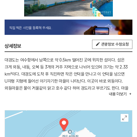
직접 찍은 사진을 등록해 주세요.
관광정보 수정요청
상세정보
대경도는 여수항에서 남쪽으로 약 0.5㎞ 떨어진 곳에 위치한 섬이다. 섬은
크게 외동, 내동, 오복 등 3개의 거주 지역으로 나뉘어 있으며 크기는 약 2.33
㎢이다. 대경도에 도착 후 직진하면 작은 언덕을 만나고 이 언덕을 넘으면
U자형 지형에 들어선 아기자기한 마을이 나타난다. 이곳이 바로 외동이다.
외동마을은 물이 거울같이 맑고 호수 같다 하여 경도라고 부르기도 한다. 마을
내용
더보기
앞길을 지나 U자형 끝에 펜션형 낚시터 관리사무소가 있다. 바다 한가운데
일정한 간격을 두고 떠 있다. 실내는 원룸이며 주방과 욕실이 갖추어져 있어
간소하면서도 편리한 구조이다. 창문 밖으로 여수 앞바다가 보이는 낭만적인
펜션이라고 할 수 있다. 여행자들이 이곳을 찾는 이유는 단연 바다낚시 때문일
것이다. 노래미, 볼락, 우럭 등이 주로 잡히며 가을에는 감성돔도 잘 잡힌다.
가끔 갑오징어와 꽁치도 낚인다. 마을 앞 갯벌은 해산물 채취가 금지되어 함부로