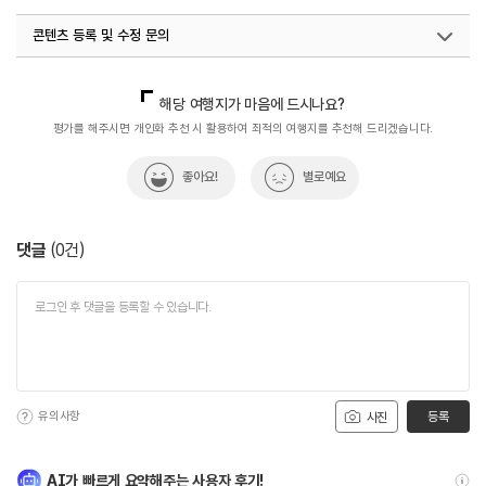
#어촌체험마을
#체험
#휴식공간
#휴식여행
콘텐츠 등록 및 수정 문의
#휴식하기
#휴식하기좋은곳
국내디지털마케팅팀
033-813-3500
해당 여행지가 마음에 드시나요?
평가를 해주시면 개인화 추천 시 활용하여 최적의 여행지를 추천해 드리겠습니다.
좋아요!
별로예요
댓글
(
0
건)
유의사항
등록
사진
AI가 빠르게 요약해주는 사용자 후기!