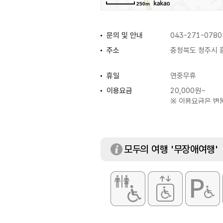
250m
문의 및 안내
043-271-0780
주소
충청북도 청주시 흥
휴일
연중무휴
이용요금
20,000원~
※ 이용요금은 변
또는 전화 문의 요
모두의 여행 '무장애여행'