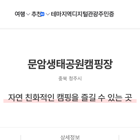
여행
추천
테마
지역
디지털
관광주민증
문암생태공원캠핑장
충북 청주시
자연 친화적인 캠핑을 즐길 수 있는 곳
상세정보