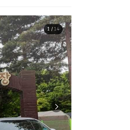
1
/
14