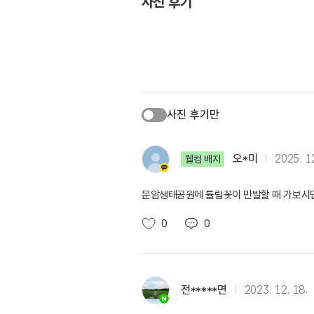
사진 후기
사진 후기만
오*미
2025. 12
웰컴 배지
문암생태공원에 튤립꽃이 만발할 때 가보시
0
0
전*****면
2023. 12. 18.