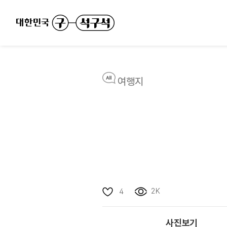
여행지
2K
4
사진보기