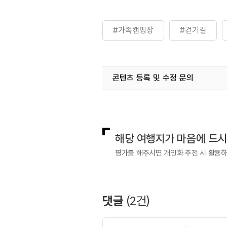
#가족캠핑장
#걷기길
콘텐츠 등록 및 수정 문의
국내디지털마케팅팀
033-813-3
해당 여행지가 마음에 드
평가를 해주시면 개인화 추천 시 활용
댓글
(
2
건)