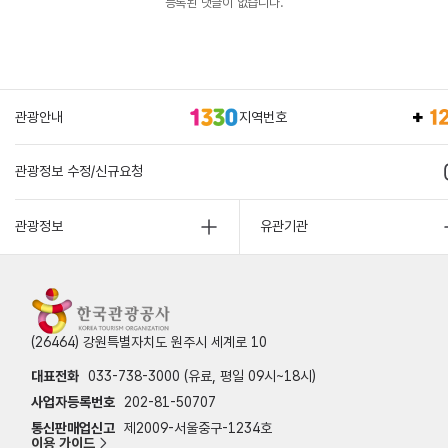
등록된 댓글이 없습니다.
관광안내
지역번호
관광정보 수정/신규요청
관광정보
유관기관
(26464) 강원특별자치도 원주시 세계로 10
대표전화
033-738-3000 (유료, 평일 09시~18시)
사업자등록번호
202-81-50707
통신판매업신고
제2009-서울중구-1234호
이용 가이드