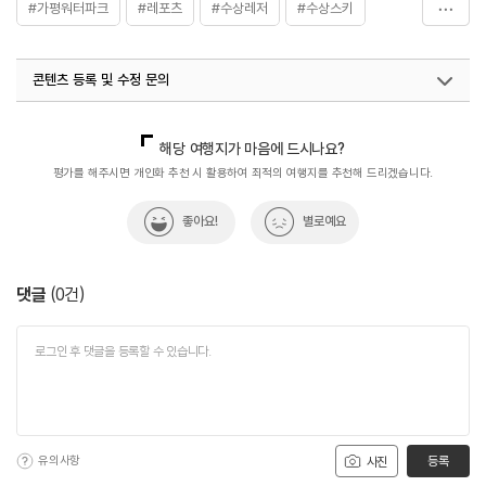
#가평워터파크
#레포츠
#수상레저
#수상스키
#웨이크보드
콘텐츠 등록 및 수정 문의
국내디지털마케팅팀
033-813-3500
해당 여행지가 마음에 드시나요?
평가를 해주시면 개인화 추천 시 활용하여 최적의 여행지를 추천해 드리겠습니다.
좋아요!
별로예요
댓글
(
0
건)
유의사항
등록
사진