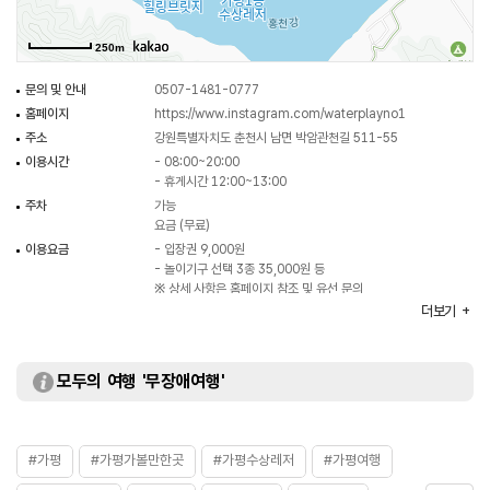
250m
문의 및 안내
0507-1481-0777
홈페이지
https://www.instagram.com/waterplayno1
주소
강원특별자치도 춘천시 남면 박암관천길 511-55
이용시간
- 08:00~20:00
- 휴게시간 12:00~13:00
주차
가능
요금 (무료)
이용요금
- 입장권 9,000원
- 놀이기구 선택 3종 35,000원 등
※ 상세 사항은 홈페이지 참조 및 유선 문의
더보기
주요시설
탈의실 / 샤워실 / 바베큐장 등
모두의 여행 '무장애여행'
#가평
#가평가볼만한곳
#가평수상레저
#가평여행