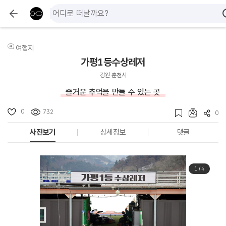
여행지
가평1등수상레저
강원 춘천시
즐거운 추억을 만들 수 있는 곳
0
732
0
사진보기
상세정보
댓글
1
/
4