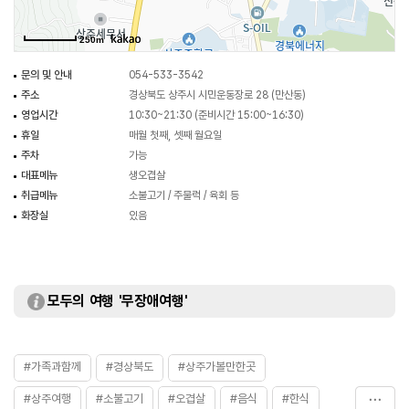
250m
문의 및 안내
054-533-3542
주소
경상북도 상주시 시민운동장로 28 (만산동)
영업시간
10:30~21:30 (준비시간 15:00~16:30)
휴일
매월 첫째, 셋째 월요일
주차
가능
대표메뉴
생오겹살
취급메뉴
소불고기 / 주물럭 / 육회 등
화장실
있음
모두의 여행 '무장애여행'
#가족과함께
#경상북도
#상주가볼만한곳
#상주여행
#소불고기
#오겹살
#음식
#한식