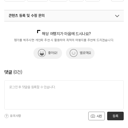
#한식맛집
콘텐츠 등록 및 수정 문의
국내디지털마케팅팀
033-813-3500
해당 여행지가 마음에 드시나요?
평가를 해주시면 개인화 추천 시 활용하여 최적의 여행지를 추천해 드리겠습니다.
좋아요!
별로예요
댓글
(
0
건)
유의사항
등록
사진