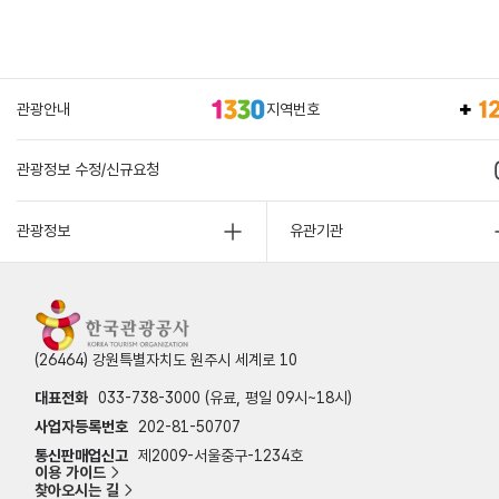
관광안내
지역번호
관광정보 수정/신규요청
관광정보
유관기관
(26464) 강원특별자치도 원주시 세계로 10
대표전화
033-738-3000 (유료, 평일 09시~18시)
사업자등록번호
202-81-50707
통신판매업신고
제2009-서울중구-1234호
이용 가이드
찾아오시는 길