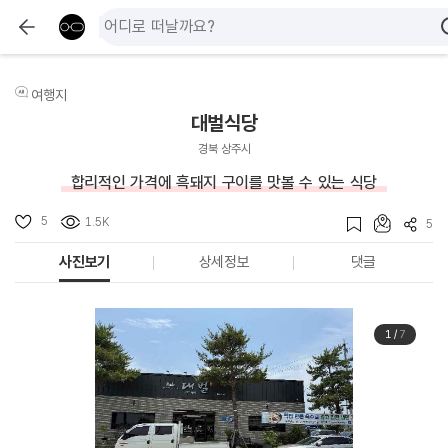
여행지
대벌식당
경북 상주시
합리적인 가격에 흑돼지 구이를 맛볼 수 있는 식당
5
1.5K
5
사진보기
상세정보
댓글
1
/
7