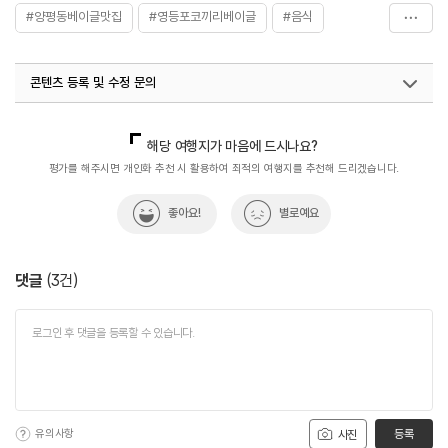
#양평동베이글맛집
#영등포코끼리베이글
#음식
#코끼리베이글
#코끼리베이글
콘텐츠 등록 및 수정 문의
국내디지털마케팅팀
033-813-3500
해당 여행지가 마음에 드시나요?
평가를 해주시면 개인화 추천 시 활용하여 최적의 여행지를 추천해 드리겠습니다.
좋아요!
별로예요
댓글
(
3
건)
유의사항
등록
사진