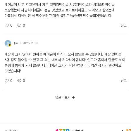
베이글이 너무 먹고싶어서 가본 코끼리베이글 시금치베이글과 버터솔티베이글
포장했는데 시금치베이글이 정말 맛있었고 토마토베이글도 먹어보고 싶었는데
다팔려서 다음번엔 꼭 먹어보려고 해요 쫄깃쫀득신선한 베이글집이었습니다
0
0
신고
s*
2025. 2. 10.
매장이 크지 않아서 원하는 베이글이 아직 나오지 않았을 수 있습니다. 매장 안에는
6명 정도 들어갈 수 있고 그 외는 밖에서 기다려야 합니다! 인도가 좁아서 한줄로 서야
통행에 방해가 되지 않습니다. 베이글 크기가 작은 편입니다. 약간 작지만 쫄깃하고
맛있습니다!
0
0
신고
댓글 더보기