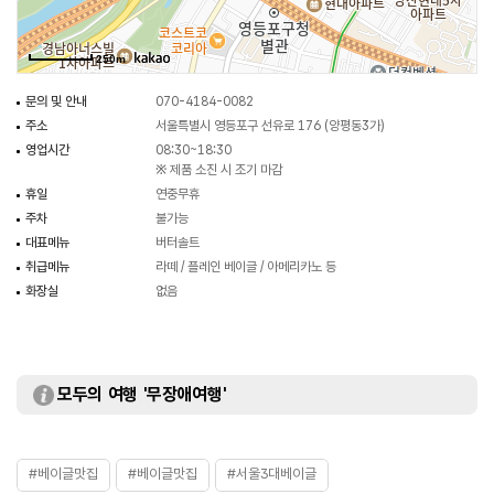
250m
문의 및 안내
070-4184-0082
주소
서울특별시 영등포구 선유로 176 (양평동3가)
영업시간
08:30~18:30
※ 제품 소진 시 조기 마감
휴일
연중무휴
주차
불가능
대표메뉴
버터솔트
취급메뉴
라떼 / 플레인 베이글 / 아메리카노 등
화장실
없음
모두의 여행 '무장애여행'
#베이글맛집
#베이글맛집
#서울3대베이글